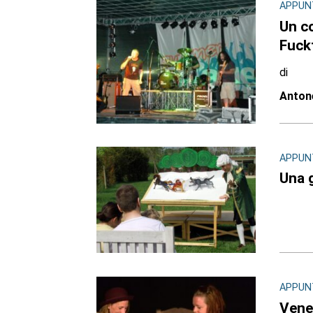
APPUN
Un co
Fuck
di
Antone
APPUN
Una g
APPUN
Vener