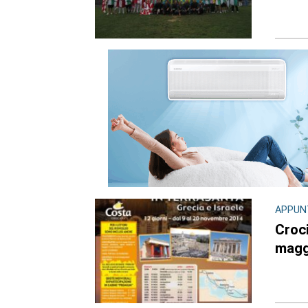
APPUN
Croci
magg