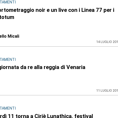
TAMENTI
rtometraggio noir e un live con i Linea 77 per i
totum
llo Micali
14 LUGLIO 20
TAMENTI
iornata da re alla reggia di Venaria
11 LUGLIO 20
TAMENTI
dì 11 torna a Ciriè Lunathica, festival