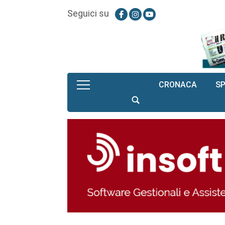
Seguici su
CRONACA
S