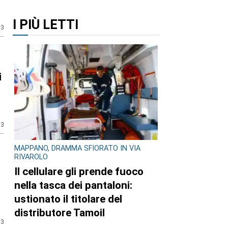
I PIÙ LETTI
13
i
13
MAPPANO, DRAMMA SFIORATO IN VIA
RIVAROLO
Il cellulare gli prende fuoco
nella tasca dei pantaloni:
ustionato il titolare del
distributore Tamoil
13