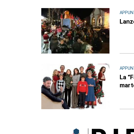
APPUN
Lanzo
APPUN
La “F
marte