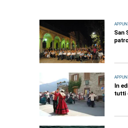
APPUN
San S
patr
APPUN
In ed
tutti