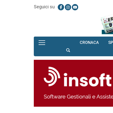
Seguici su
CRONACA
S