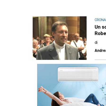
CRONAC
Un so
Robe
di
Andre