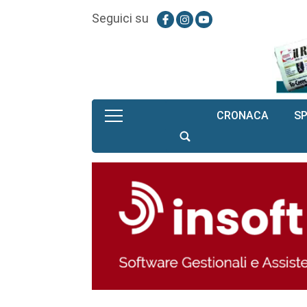
Seguici su
CRONACA
S