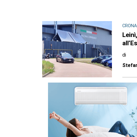
CRONA
Leinì
all’E
di
Stefa