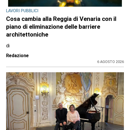
INCHIESTA E SEGNALAZIONI DAL TERRITORIO
Sulle impalcature senza casco e sotto
l’afa: a Ciriè la sicurezza finisce nel mirino
dei cittadini, il dossier
di
Antonello Micali
6 AGOSTO 2026