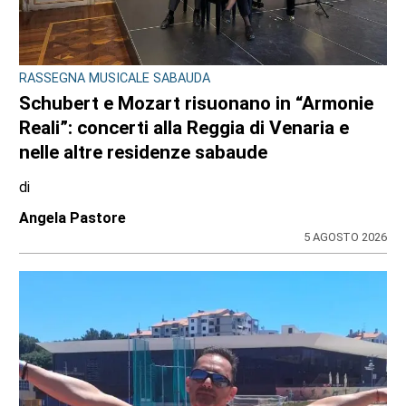
DOPPIO INTERVENTO IN POCHE ORE
Drammi sventati a Cuorgnè e Ciriè: la
tempestività dei Carabinieri salva un
17enne e un anziano
di
Antonello Micali
6 AGOSTO 2026