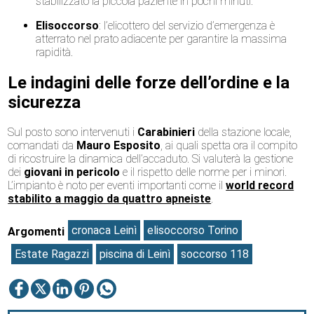
stabilizzato la piccola paziente in pochi minuti.
Elisoccorso
: l’elicottero del servizio d’emergenza è
atterrato nel prato adiacente per garantire la massima
rapidità.
Le indagini delle forze dell’ordine e la
sicurezza
Sul posto sono intervenuti i
Carabinieri
della stazione locale,
comandati da
Mauro Esposito
, ai quali spetta ora il compito
di ricostruire la dinamica dell’accaduto. Si valuterà la gestione
dei
giovani in pericolo
e il rispetto delle norme per i minori.
L’impianto è noto per eventi importanti come il
world record
stabilito a maggio da quattro apneiste
.
cronaca Leinì
elisoccorso Torino
Argomenti
Estate Ragazzi
piscina di Leinì
soccorso 118