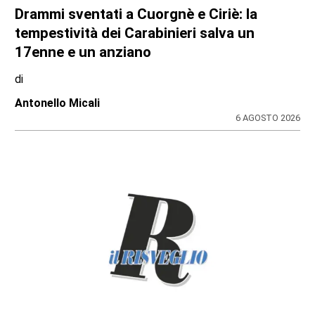
Movimento & Natura: trionfo alla World
Rafting Cup in Kenya
di
Stefano Tubia
5 AGOSTO 2026
SVOLTA NELLA MOBILITÀ SOSTENIBILE METROPOLITANA