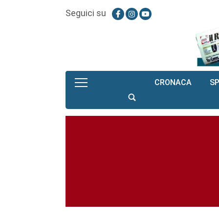
Seguici su
CRONACA
S