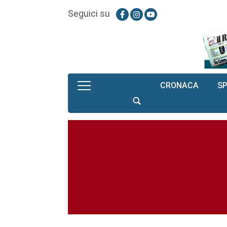
Seguici su
CRONACA
S