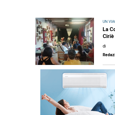
UN VIA
La C
Ciriè
di
Redaz