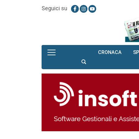
Seguici su
CRONACA
S