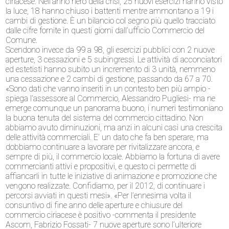
ciriacese. Nell’anno nero della crisi, 25 nuovi esercizi hanno visto
la luce, 18 hanno chiuso i battenti mentre ammontano a 19 i
cambi di gestione. È un bilancio col segno più quello tracciato
dalle cifre fornite in questi giorni dall’ufficio Commercio del
Comune.
Scendono invece da 99 a 98, gli esercizi pubblici con 2 nuove
aperture, 3 cessazioni e 5 subingressi. Le attività di acconciatori
ed estetisti hanno subito un incremento di 3 unità, nemmeno
una cessazione e 2 cambi di gestione, passando da 67 a 70.
«Sono dati che vanno inseriti in un contesto ben più ampio -
spiega l’assessore al Commercio, Alessandro Pugliesi- ma ne
emerge comunque un panorama buono, i numeri testimoniano
la buona tenuta del sistema del commercio cittadino. Non
abbiamo avuto diminuzioni, ma anzi in alcuni casi una crescita
delle attività commerciali. E’ un dato che fa ben sperare, ma
dobbiamo continuare a lavorare per rivitalizzare ancora, e
sempre di più, il commercio locale. Abbiamo la fortuna di avere
commercianti attivi e propositivi, e questo ci permette di
affiancarli in tutte le iniziative di animazione e promozione che
vengono realizzate. Confidiamo, per il 2012, di continuare i
percorsi avviati in questi mesi». «Per l’ennesima volta il
consuntivo di fine anno delle aperture e chiusure del
commercio ciriacese è positivo -commenta il presidente
Ascom, Fabrizio Fossati- 7 nuove aperture sono l’ulteriore