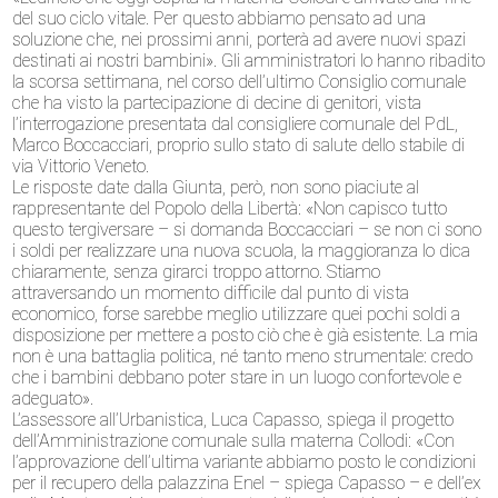
del suo ciclo vitale. Per questo abbiamo pensato ad una
soluzione che, nei prossimi anni, porterà ad avere nuovi spazi
destinati ai nostri bambini». Gli amministratori lo hanno ribadito
la scorsa settimana, nel corso dell’ultimo Consiglio comunale
che ha visto la partecipazione di decine di genitori, vista
l’interrogazione presentata dal consigliere comunale del PdL,
Marco Boccacciari, proprio sullo stato di salute dello stabile di
via Vittorio Veneto.
Le risposte date dalla Giunta, però, non sono piaciute al
rappresentante del Popolo della Libertà: «Non capisco tutto
questo tergiversare – si domanda Boccacciari – se non ci sono
i soldi per realizzare una nuova scuola, la maggioranza lo dica
chiaramente, senza girarci troppo attorno. Stiamo
attraversando un momento difficile dal punto di vista
economico, forse sarebbe meglio utilizzare quei pochi soldi a
disposizione per mettere a posto ciò che è già esistente. La mia
non è una battaglia politica, né tanto meno strumentale: credo
che i bambini debbano poter stare in un luogo confortevole e
adeguato».
L’assessore all’Urbanistica, Luca Capasso, spiega il progetto
dell’Amministrazione comunale sulla materna Collodi: «Con
l’approvazione dell’ultima variante abbiamo posto le condizioni
per il recupero della palazzina Enel – spiega Capasso – e dell’ex