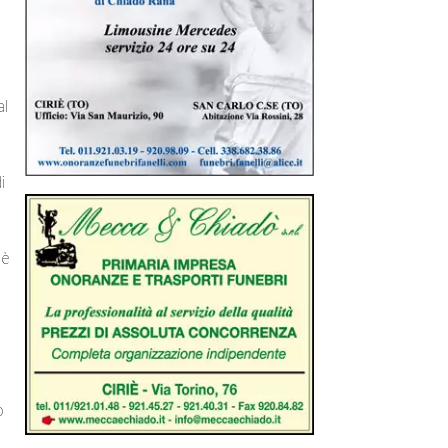
al
i
 è
o