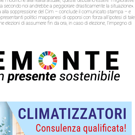
e modifiche alla realtà attuale, queste debbano essere “migliorative
ta secondo noi andrebbe a peggiorare drasticamente la situazione».
à alla soppressione del Cim – conclude il comunicato stampa – e
esentanti politici mappanesi di opporsi con forza all’ipotesi di tale
 elezioni di assumere fin da ora, in caso di elezione, l’impegno di