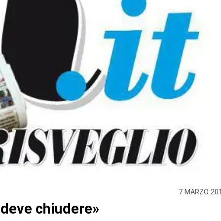
7 MARZO 20
 deve chiudere»