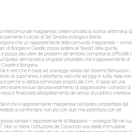
io intercomunale mappanese, preannunciato la scorsa settimana d
isamente il circolo di Sel, Sinistra ecologia e libertà.
i propone che un rappresentante della comunità mappanese – scrive
 di Borgaro e Caselle, possa sedersi al “tavolo” della giunta
i, e possa discutere dei problemi del territorio comprese le difficoltà d
n’ipotesi democratica singolare prevedere che il rappresentante di
 Caselle e Borgaro».
«Se è vero che in base ad una legge varata dal Governo Berlusconi i
nizio di quest’anno, è altrettanto vero che ad oggi in tutta Italia non
isce perché si debba cominciare proprio dal Cim. In base ad una
ebbero essere esclusi dal provvedimento di soppressione i consorzi di
e esso è finalizzato all’espletamento dei servizi di pubblico interesse
 Sel è che il rappresentante mappanese nell’ipotesi prospettata dal
roverebbe a confrontarsi non più con due, ma addirittura con sei
ca” possa vantare il rappresentante di Mappano – prosegue Sel nel su
 Non si ritiene l’istituzione del Consorzio una realtà immutabile.