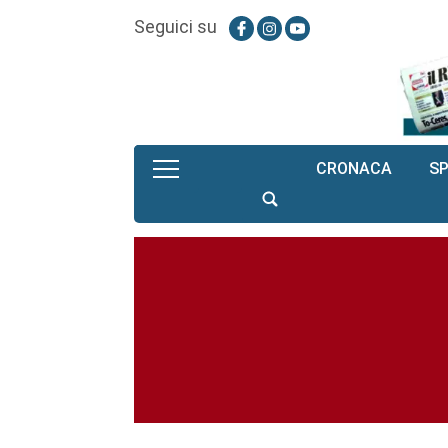
Seguici su
CRONACA
S