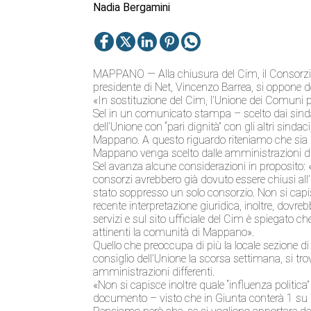
Nadia Bergamini
MAPPANO — Alla chiusura del Cim, il Consorz
presidente di Net, Vincenzo Barrea, si oppone dec
«In sostituzione del Cim, l’Unione dei Comun
Sel in un comunicato stampa – scelto dai sindaci
dell’Unione con “pari dignità” con gli altri sindac
Mappano. A questo riguardo riteniamo che sia u
Mappano venga scelto dalle amministrazioni di
Sel avanza alcune considerazioni in proposito: 
consorzi avrebbero già dovuto essere chiusi all’i
stato soppresso un solo consorzio. Non si cap
recente interpretazione giuridica, inoltre, dovr
servizi e sul sito ufficiale del Cim è spiegato ch
attinenti la comunità di Mappano».
Quello che preoccupa di più la locale sezione di
consiglio dell’Unione la scorsa settimana, si t
amministrazioni differenti.
«Non si capisce inoltre quale “influenza politi
documento – visto che in Giunta conterà 1 su 7.