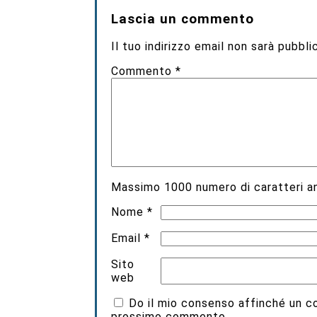
Lascia un commento
Il tuo indirizzo email non sarà pubbli
Commento
*
Massimo
1000
numero di caratteri an
Nome
*
Email
*
Sito
web
Do il mio consenso affinché un coo
prossimo commento.