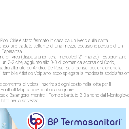
 Pool Ciriè è stato fermato in casa da un’Iveco sulla carta
ranco, si è trattato soltanto di una mezza occasione persa e di un
ll’Esperanza.
ia di Ivrea (disputata ieri sera, mercoledì 21 marzo), l’Esperanza è
un 3-2 che, aggiunto allo 0-0 di domenica scorsa col Corio,
 squadra allenata da Andrea De Rosa. Se si pensa, poi, che anche la
 il temibile Atletico Volpiano, ecco spiegata la moderata soddisfazio
 conferma di volersi inserire ad ogni costo nella lotta per il
il Football Mappano e continua sognare.
hese e Balangero, mentre il Forno è battuto 2-0 anche dal Montegiov
 lotta per la salvezza.