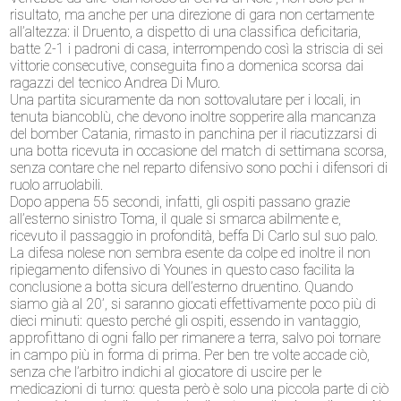
risultato, ma anche per una direzione di gara non certamente
all’altezza: il Druento, a dispetto di una classifica deficitaria,
batte 2-1 i padroni di casa, interrompendo così la striscia di sei
vittorie consecutive, conseguita fino a domenica scorsa dai
ragazzi del tecnico Andrea Di Muro.
Una partita sicuramente da non sottovalutare per i locali, in
tenuta biancoblù, che devono inoltre sopperire alla mancanza
del bomber Catania, rimasto in panchina per il riacutizzarsi di
una botta ricevuta in occasione del match di settimana scorsa,
senza contare che nel reparto difensivo sono pochi i difensori di
ruolo arruolabili.
Dopo appena 55 secondi, infatti, gli ospiti passano grazie
all’esterno sinistro Toma, il quale si smarca abilmente e,
ricevuto il passaggio in profondità, beffa Di Carlo sul suo palo.
La difesa nolese non sembra esente da colpe ed inoltre il non
ripiegamento difensivo di Younes in questo caso facilita la
conclusione a botta sicura dell’esterno druentino. Quando
siamo già al 20’, si saranno giocati effettivamente poco più di
dieci minuti: questo perché gli ospiti, essendo in vantaggio,
approfittano di ogni fallo per rimanere a terra, salvo poi tornare
in campo più in forma di prima. Per ben tre volte accade ciò,
senza che l’arbitro indichi al giocatore di uscire per le
medicazioni di turno: questa però è solo una piccola parte di ciò