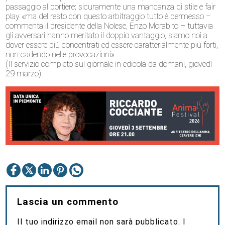
passaggio al portiere; sicuramente una mancanza di stile e fair
play «ma del resto con questo arbitraggio tutto è permesso –
commenta il presidente della Nolese, Enzo Morabito – tuttavia
gli avversari hanno meritato il doppio vantaggio, siamo noi a
dover essere più concentrati ed essere caratterialmente più forti,
non cadendo nelle provocazioni».
(Il servizio completo sul giornale in edicola da domani, giovedì
29 marzo)
Lascia un commento
Il tuo indirizzo email non sarà pubblicato.
I