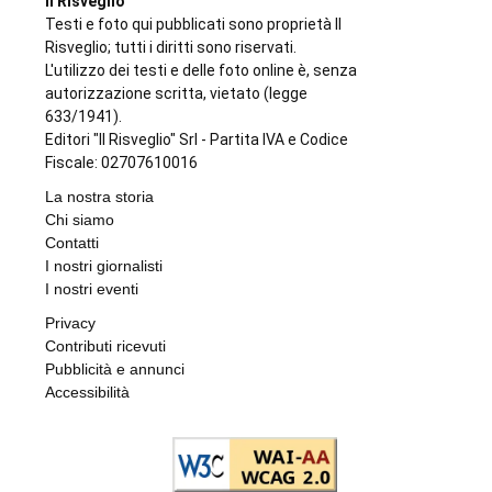
MAXI SEQUESTRO DI STUPEFACENTE
Nelle camere da letto un market della
droga: 33 chili di hashish sotto il letto e nel
frigo. Arrestato 24enne
di
Redazione
7 AGOSTO 2026