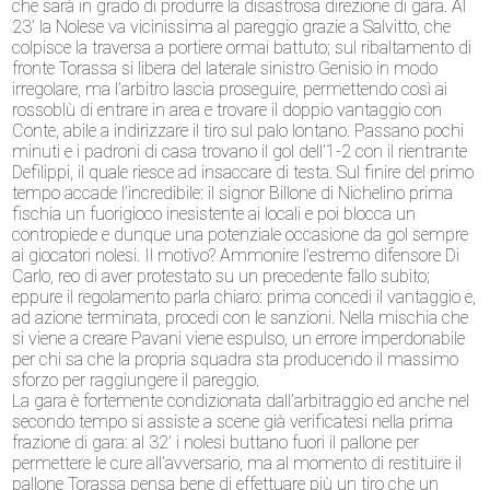
che sarà in grado di produrre la disastrosa direzione di gara. Al
23’ la Nolese va vicinissima al pareggio grazie a Salvitto, che
colpisce la traversa a portiere ormai battuto; sul ribaltamento di
fronte Torassa si libera del laterale sinistro Genisio in modo
irregolare, ma l’arbitro lascia proseguire, permettendo così ai
rossoblù di entrare in area e trovare il doppio vantaggio con
Conte, abile a indirizzare il tiro sul palo lontano. Passano pochi
minuti e i padroni di casa trovano il gol dell’1-2 con il rientrante
Defilippi, il quale riesce ad insaccare di testa. Sul finire del primo
tempo accade l’incredibile: il signor Billone di Nichelino prima
fischia un fuorigioco inesistente ai locali e poi blocca un
contropiede e dunque una potenziale occasione da gol sempre
ai giocatori nolesi. Il motivo? Ammonire l’estremo difensore Di
Carlo, reo di aver protestato su un precedente fallo subito;
eppure il regolamento parla chiaro: prima concedi il vantaggio e,
ad azione terminata, procedi con le sanzioni. Nella mischia che
si viene a creare Pavani viene espulso, un errore imperdonabile
per chi sa che la propria squadra sta producendo il massimo
sforzo per raggiungere il pareggio.
La gara è fortemente condizionata dall’arbitraggio ed anche nel
secondo tempo si assiste a scene già verificatesi nella prima
frazione di gara: al 32’ i nolesi buttano fuori il pallone per
permettere le cure all’avversario, ma al momento di restituire il
pallone Torassa pensa bene di effettuare più un tiro che un