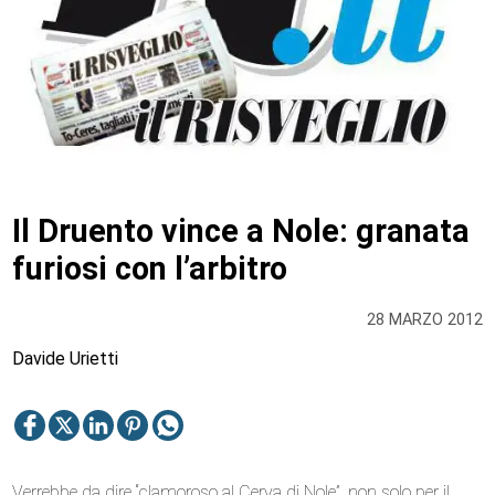
Il Druento vince a Nole: granata
furiosi con l’arbitro
28 MARZO 2012
Davide Urietti
Verrebbe da dire “clamoroso al Cerva di Nole”, non solo per il