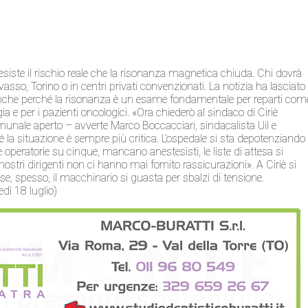
 esiste il rischio reale che la risonanza magnetica chiuda. Chi dovrà
sso, Torino o in centri privati convenzionati. La notizia ha lasciato
anche perché la risonanza è un esame fondamentale per reparti com
gia e per i pazienti oncologici. «Ora chiederò al sindaco di Ciriè
unale aperto – avverte Marco Boccacciari, sindacalista Uil e
 la situazione è sempre più critica. L’ospedale si sta depotenziando
operatorie su cinque, mancano anestesisti, le liste di attesa si
i nostri dirigenti non ci hanno mai fornito rassicurazioni». A Ciriè si
e, spesso, il macchinario si guasta per sbalzi di tensione.
edì 18 luglio)