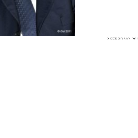
3 FEBBRAIO 20
 saluto a Beppe Miotto
iale dei Santi PIetro e Paolo i funerali di Beppe Miotto.
ra venerdì e sabato nella clinica torinese di Villa Pia, dove era
urgico, in seguito ad un problema cardiaco.
natore del Pdl cittadino. Nelle ultime tornate elettorali per le comuna
ore Giorgio Chiesa nella lista civica “Crescere Insieme”. Il suo ulti
organizzò nella sala polivalente di Volpiano un incontro fra
ale al Lavoro, Claudia Porchietto, a cui era legato da una profonda