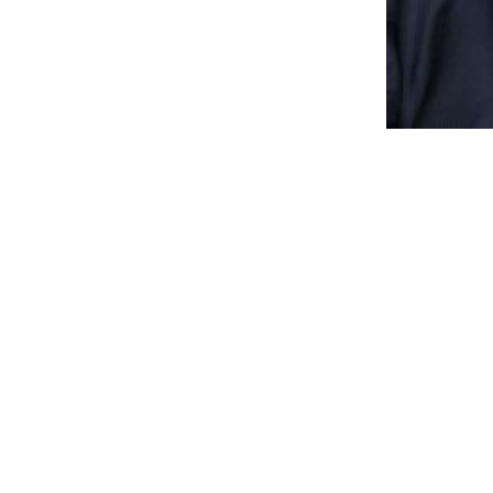
Volpiano, oggi l’ultimo
Si svolgeranno oggi alle 15 nella chiesa parrocch
L’imprenditore volpianese è mancato nella notte f
ricoverato per sottoporsi ad un intervento chir
Già esponente di Forza Italia, divenne poi coordi
del 2011, scese in campo a fianco dell’imprendit
impegno ufficiale fu nell’ottobre scorso quando 
imprenditori locali, banche e l’assessore region
amicizia.
Lascia la moglie e due figli.