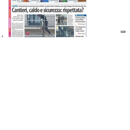
14
li
mo
ABBONATI