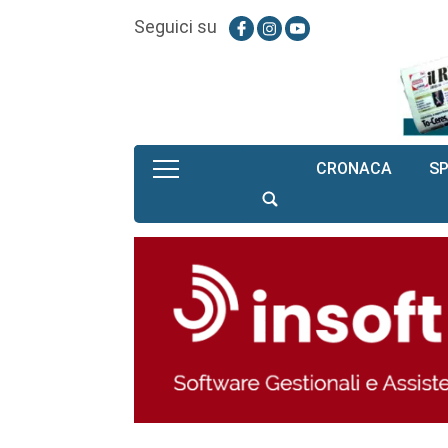
Seguici su
CRONACA
S