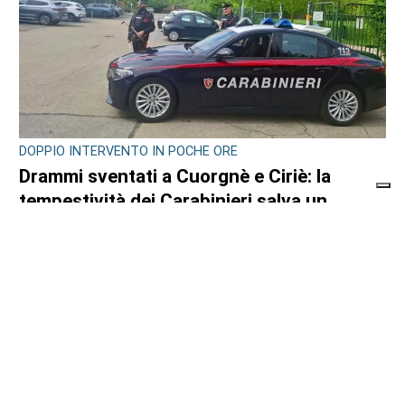
DOPPIO INTERVENTO IN POCHE ORE
Drammi sventati a Cuorgnè e Ciriè: la
tempestività dei Carabinieri salva un
17enne e un anziano
di
Antonello Micali
6 AGOSTO 2026