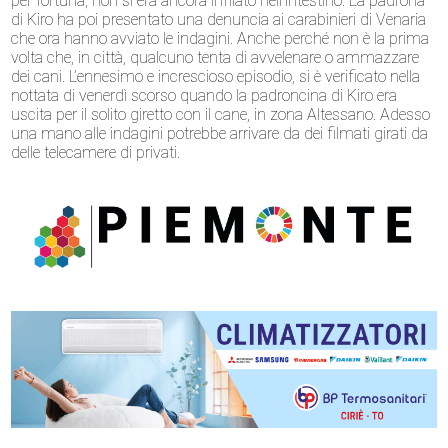
per fortuna, non si era ancora infilato nell’intestino. La padrona
di Kiro ha poi presentato una denuncia ai carabinieri di Venaria
che ora hanno avviato le indagini. Anche perché non è la prima
volta che, in città, qualcuno tenta di avvelenare o ammazzare
dei cani. L’ennesimo e increscioso episodio, si è verificato nella
nottata di venerdì scorso quando la padroncina di Kiro era
uscita per il solito giretto con il cane, in zona Altessano. Adesso
una mano alle indagini potrebbe arrivare da dei filmati girati da
delle telecamere di privati.