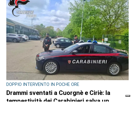
DOPPIO INTERVENTO IN POCHE ORE
Drammi sventati a Cuorgnè e Ciriè: la
tempestività dei Carabinieri salva un
17enne e un anziano
di
Antonello Micali