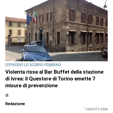
BORGARO TORINESE
Casa della Salute in ritardo sul Pnrr: stop ai
lavori per l’amianto, ditta messa in mora
dal Comune
di