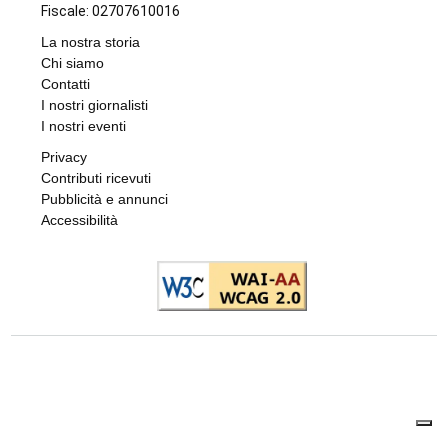
droga: 33 chili di hashish sotto il letto e nel
frigo. Arrestato 24enne
di
Redazione
7 AGOSTO 2026
L'EPISODIO LO SCORSO FEBBRAIO