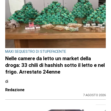
CRONACA
Bimba a rischio e degrado sulla provinciale:
la svolta. Mamma e neonata portate in una
località protetta
di
Redazione
7 AGOSTO 2026