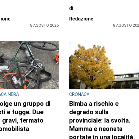
di
ione
Redazione
8 AGOSTO 2026
8 AGOSTO 20
ACA NERA
CRONACA
olge un gruppo di
Bimba a rischio e
isti e fugge. Due
degrado sulla
ti gravi, fermato
provinciale: la svolta.
tomobilista
Mamma e neonata
portate in una località