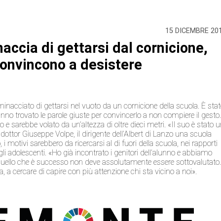
15 DICEMBRE 20
accia di gettarsi dal cornicione,
convincono a desistere
minacciato di gettarsi nel vuoto da un cornicione della scuola. È sta
no trovato le parole giuste per convincerlo a non compiere il gesto
o e sarebbe volato da un’altezza di oltre dieci metri. «Il suo è stato 
l dottor Giuseppe Volpe, il dirigente dell’Albert di Lanzo una scuola
i motivi sarebbero da ricercarsi al di fuori della scuola, nei rapporti
gli adolescenti. «Ho già incontrato i genitori dell’alunno e abbiamo
 quello che è successo non deve assolutamente essere sottovalutato
, a cercare di capire con più attenzione chi sta vicino a noi».