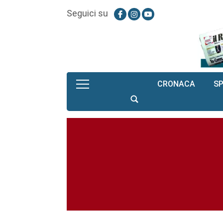
Seguici su
CRONACA
S