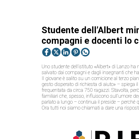
Studente dell’Albert min
compagni e docenti lo 
Uno studente dell’istituto «Albert» di Lanzo ha 
salvato dai compagni e dagli insegnanti che han
Il giovane è salito su un cornicione al terzo pian
gesto disperato di richiesta di aiuto» – spiega i
frequentata da circa 750 ragazzi. Stavolta, però, 
familiari che, spesso, influiscono sull’umore de
parlato a lungo – continua il preside – perché
Ora tutti noi siamo chiamati a dare una risposta