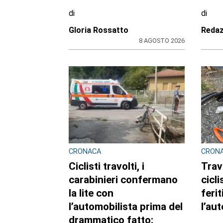
di
di
Gloria Rossatto
Redaz
8 AGOSTO 2026
CRONACA
CRON
Ciclisti travolti, i
Trav
carabinieri confermano
cicl
la lite con
feri
l’automobilista prima del
l’au
drammatico fatto: