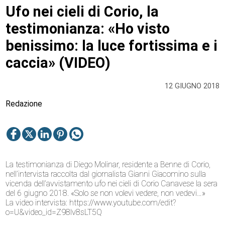
Ufo nei cieli di Corio, la
testimonianza: «Ho visto
benissimo: la luce fortissima e i
caccia» (VIDEO)
12 GIUGNO 2018
Redazione
La testimonianza di Diego Molinar, residente a Benne di Corio,
nell’intervista raccolta dal giornalista Gianni Giacomino sulla
vicenda dell’avvistamento ufo nei cieli di Corio Canavese la sera
del 6 giugno 2018. «Solo se non volevi vedere, non vedevi…»
La video intervista: https://www.youtube.com/edit?
o=U&video_id=Z98lv8sLT5Q