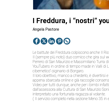
I Freddura, i “nostri” y
Angela Pastore
Le battute dei Freddura colpiscono anche Il Ri
Il (sempre più noto) duo comico che gira sul w
Perrero di San Maurizio e Massimiliano Turra di 
YouTubers in ordine di tempo made in Valli di L
cibernetico” oiginario di Borgaro.
Il loro obiettivo, manco a chiederlo, è divertirsi 
appena sbarcata online e già raccoglie consen
Video per tutti dunque, anche per i bimbi infat
dall’assessora alla Cultura di San Maurizio Soni
interpretato una fortunata ragazza al volante.
( Il servizio completo nella sezione Meno 35 in