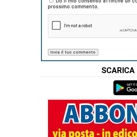
Do il mio consenso affinché un coo
prossimo commento.
SCARICA 