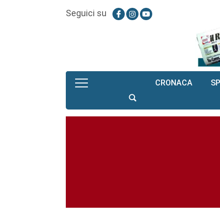
Seguici su
CRONACA
S