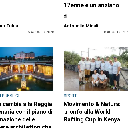
17enne e un anziano
di
no Tubia
Antonello Micali
6 AGOSTO 2026
6 AGOSTO 20
I PUBBLICI
SPORT
 cambia alla Reggia
Movimento & Natura:
enaria con il piano di
trionfo alla World
inazione delle
Rafting Cup in Kenya
iere architettoniche