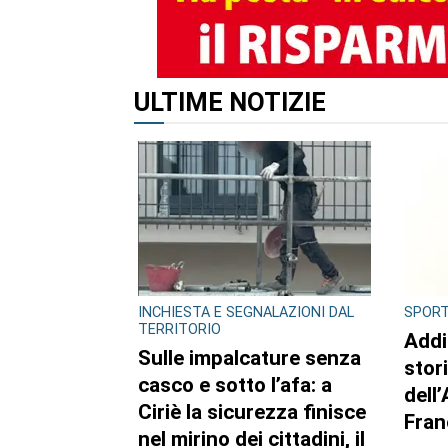
ULTIME NOTIZIE
INCHIESTA E SEGNALAZIONI DAL
SPOR
TERRITORIO
Addi
Sulle impalcature senza
stor
casco e sotto l’afa: a
dell
Ciriè la sicurezza finisce
Fran
nel mirino dei cittadini, il