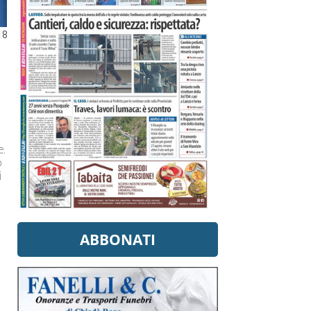
18
e.
o
i
ABBONATI