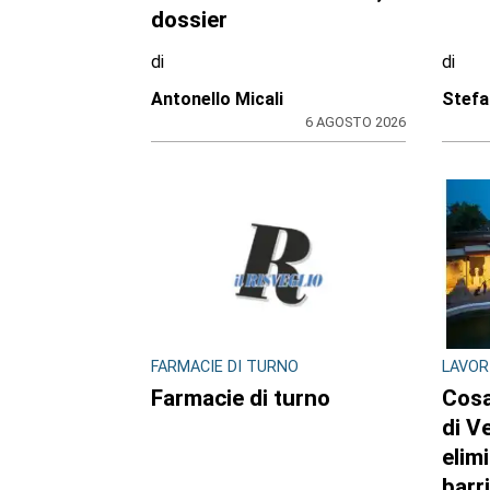
dossier
di
di
Antonello Micali
Stefa
6 AGOSTO 2026
FARMACIE DI TURNO
LAVOR
Farmacie di turno
Cosa
di V
elim
barr