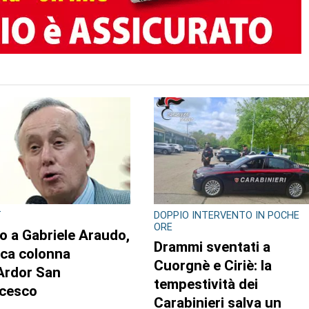
T
DOPPIO INTERVENTO IN POCHE
ORE
o a Gabriele Araudo,
Drammi sventati a
ica colonna
Cuorgnè e Ciriè: la
’Ardor San
tempestività dei
cesco
Carabinieri salva un