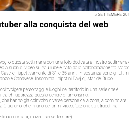
5 SETTEMBRE 20
outuber alla conquista del web
sveglio questa settimana con una foto dedicata al nostro settimanal
eb a suon di video su YouTube è nato dalla collaborazione tra Marc
Caselle, rispettivamente di 31 e 35 anni. In sostanza sono gli ultim
anzo e Canavese. Insomma i nipotini Favj dj, star del “tubo
e coinvolgere personaggi e luoghi del territorio in una serie che è
si tra chi apprezza questo genere di umorismo.
ti, che hanno già coinvolto diverse persone della zona, a cominciare
a Giugliano, che in uno dei primi video, “Lezione su strada”, ha
 edicola domani, giovedì sei settembre)