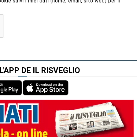
kie salvi i miei dati (nome, email, sito web) per il
L'APP DE IL RISVEGLIO