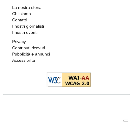
Ma le indagini scavano nel suo passato
di
Redazione
9 AGOSTO 2026
CRONACA