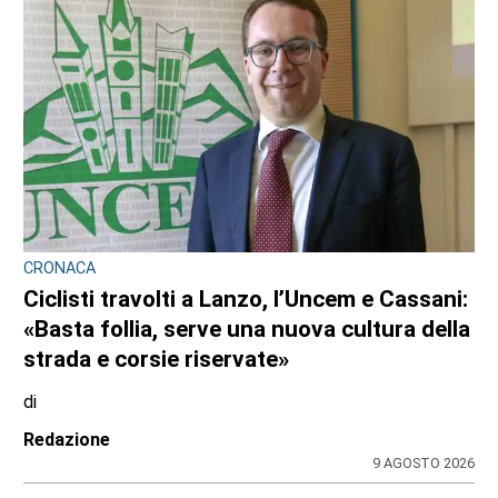
10 AGOSTO 2026
CRONACA
Nubifragio sul Canavese, albero caduto tra
Front e Favria
di