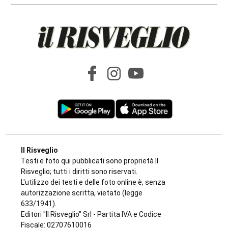
Angela Pastore
9 AGOSTO 2026
LANZO
Ciclisti travolti a Lanzo, parla l’investitore:
«Chiedo perdono, un raptus inspiegabile».