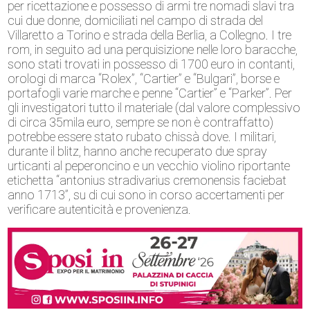
per ricettazione e possesso di armi tre nomadi slavi tra
cui due donne, domiciliati nel campo di strada del
Villaretto a Torino e strada della Berlia, a Collegno. I tre
rom, in seguito ad una perquisizione nelle loro baracche,
sono stati trovati in possesso di 1700 euro in contanti,
orologi di marca “Rolex”, “Cartier” e “Bulgari”, borse e
portafogli varie marche e penne “Cartier” e “Parker”. Per
gli investigatori tutto il materiale (dal valore complessivo
di circa 35mila euro, sempre se non è contraffatto)
potrebbe essere stato rubato chissà dove. I militari,
durante il blitz, hanno anche recuperato due spray
urticanti al peperoncino e un vecchio violino riportante
etichetta “antonius stradivarius cremonensis faciebat
anno 1713”, su di cui sono in corso accertamenti per
verificare autenticità e provenienza.