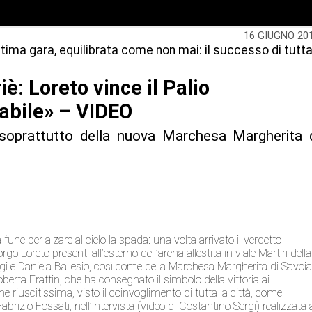
16 GIUGNO 20
ltima gara, equilibrata come non mai: il successo di tutt
riè: Loreto vince il Palio
abile» – VIDEO
soprattutto della nuova Marchesa Margherita 
la fune per alzare al cielo la spada: una volta arrivato il verdetto
Borgo Loreto presenti all’esterno dell’arena allestita in viale Martiri della
gi e Daniela Ballesio, così come della Marchesa Margherita di Savoia
erta Frattin, che ha consegnato il simbolo della vittoria ai
e riuscitissima, visto il coinvoglimento di tutta la città, come
brizio Fossati, nell’intervista (video di Costantino Sergi) realizzata 