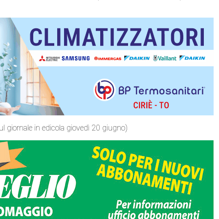
sul giornale in edicola giovedì 20 giugno)