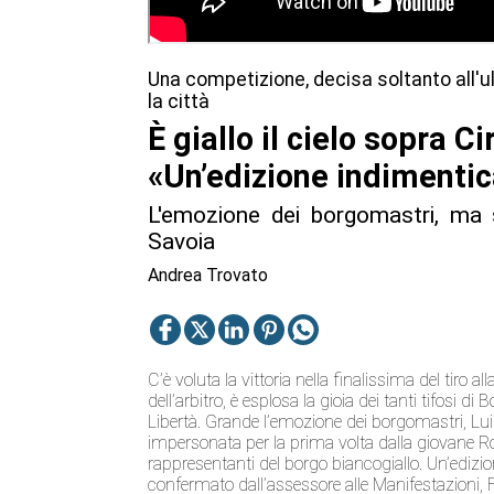
Una competizione, decisa soltanto all'u
la città
È giallo il cielo sopra Ci
«Un’edizione indimentic
L'emozione dei borgomastri, ma 
Savoia
Andrea Trovato
C’è voluta la vittoria nella finalissima del tiro al
dell’arbitro, è esplosa la gioia dei tanti tifosi di 
Libertà. Grande l’emozione dei borgomastri, Lui
impersonata per la prima volta dalla giovane Rob
rappresentanti del borgo biancogiallo. Un’edizion
confermato dall’assessore alle Manifestazioni, Fa