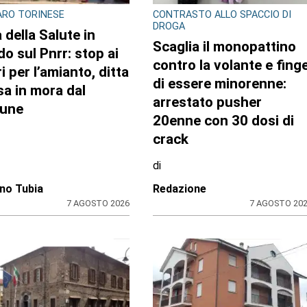
RO TORINESE
CONTRASTO ALLO SPACCIO DI
DROGA
 della Salute in
Scaglia il monopattino
do sul Pnrr: stop ai
contro la volante e fing
i per l’amianto, ditta
di essere minorenne:
a in mora dal
arrestato pusher
une
20enne con 30 dosi di
crack
di
no Tubia
Redazione
7 AGOSTO 2026
7 AGOSTO 20