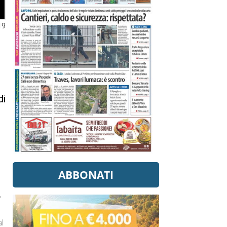
19
a
di
ABBONATI
,
al