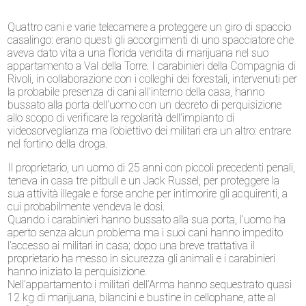
Quattro cani e varie telecamere a proteggere un giro di spaccio
casalingo: erano questi gli accorgimenti di uno spacciatore che
aveva dato vita a una florida vendita di marijuana nel suo
appartamento a Val della Torre. I carabinieri della Compagnia di
Rivoli, in collaborazione con i colleghi dei forestali, intervenuti per
la probabile presenza di cani all’interno della casa, hanno
bussato alla porta dell’uomo con un decreto di perquisizione
allo scopo di verificare la regolarità dell’impianto di
videosorveglianza ma l’obiettivo dei militari era un altro: entrare
nel fortino della droga.
Il proprietario, un uomo di 25 anni con piccoli precedenti penali,
teneva in casa tre pitbull e un Jack Russel, per proteggere la
sua attività illegale e forse anche per intimorire gli acquirenti, a
cui probabilmente vendeva le dosi.
Quando i carabinieri hanno bussato alla sua porta, l’uomo ha
aperto senza alcun problema ma i suoi cani hanno impedito
l’accesso ai militari in casa; dopo una breve trattativa il
proprietario ha messo in sicurezza gli animali e i carabinieri
hanno iniziato la perquisizione.
Nell’appartamento i militari dell’Arma hanno sequestrato quasi
12 kg di marijuana, bilancini e bustine in cellophane, atte al