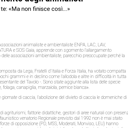
te: «Ma non finisce così...»
 Associazioni animaliste e ambientaliste ENPA, LAC, LAV,
TURA e SOS Gaia, apprende con sgomento l’allargamento
ato delle associazioni ambientaliste, parecchio preoccupate perché la
mposta da Lega, Fratelli d’Italia e Forza Italia, ha votato compatta
ochi grammi e in declino come l’allodola e altre in difficoltà in tutta
sentante del Tavolo -. Sono state aggiunte alla lista delle specie
 folaga, canapiglia, marzaiola, pernice bianca».
 giornate di caccia, l’abolizione del divieto di caccia le domeniche di
di agriturismi, fattorie didattiche, gestori di aree naturali con presen
o faunistico venatorio Regionale previsto dal 1992 non è mai stato
 forze di opposizione (PD, M5S, Moderati, Monviso, LEU) hanno