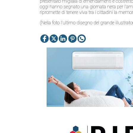
presentato migliaia di emendamenti e costretto la
oggi hanno segnato una giornata nera per l’amb
ripromette di tenere viva tra i cittadini la memo
(Nella foto l’ultimo disegno del grande illustra