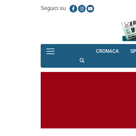
Seguici su
CRONACA
S