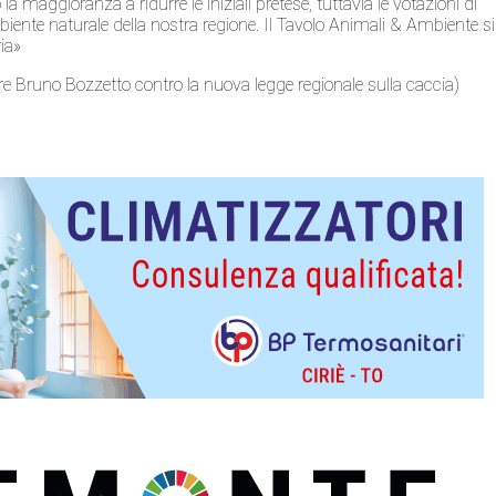
 maggioranza a ridurre le iniziali pretese, tuttavia le votazioni di
iente naturale della nostra regione. Il Tavolo Animali & Ambiente si
ria»
tore Bruno Bozzetto contro la nuova legge regionale sulla caccia)