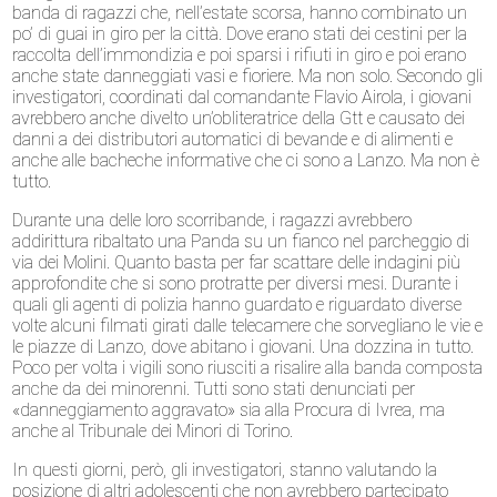
banda di ragazzi che, nell’estate scorsa, hanno combinato un
po’ di guai in giro per la città. Dove erano stati dei cestini per la
raccolta dell’immondizia e poi sparsi i rifiuti in giro e poi erano
anche state danneggiati vasi e fioriere. Ma non solo. Secondo gli
investigatori, coordinati dal comandante Flavio Airola, i giovani
avrebbero anche divelto un’obliteratrice della Gtt e causato dei
danni a dei distributori automatici di bevande e di alimenti e
anche alle bacheche informative che ci sono a Lanzo. Ma non è
tutto.
Durante una delle loro scorribande, i ragazzi avrebbero
addirittura ribaltato una Panda su un fianco nel parcheggio di
via dei Molini. Quanto basta per far scattare delle indagini più
approfondite che si sono protratte per diversi mesi. Durante i
quali gli agenti di polizia hanno guardato e riguardato diverse
volte alcuni filmati girati dalle telecamere che sorvegliano le vie e
le piazze di Lanzo, dove abitano i giovani. Una dozzina in tutto.
Poco per volta i vigili sono riusciti a risalire alla banda composta
anche da dei minorenni. Tutti sono stati denunciati per
«danneggiamento aggravato» sia alla Procura di Ivrea, ma
anche al Tribunale dei Minori di Torino.
In questi giorni, però, gli investigatori, stanno valutando la
posizione di altri adolescenti che non avrebbero partecipato