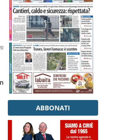
20
on
ABBONATI