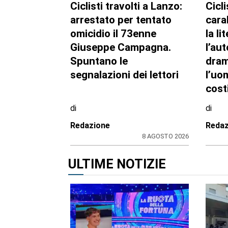
Ciclisti travolti a Lanzo:
Cicli
arrestato per tentato
cara
omicidio il 73enne
la li
Giuseppe Campagna.
l’au
Spuntano le
dram
segnalazioni dei lettori
l’uo
cost
di
di
Redazione
Redaz
8 AGOSTO 2026
ULTIME NOTIZIE