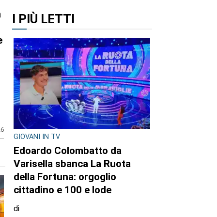
a
I PIÙ LETTI
e
26
GIOVANI IN TV
Edoardo Colombatto da
Varisella sbanca La Ruota
della Fortuna: orgoglio
cittadino e 100 e lode
di