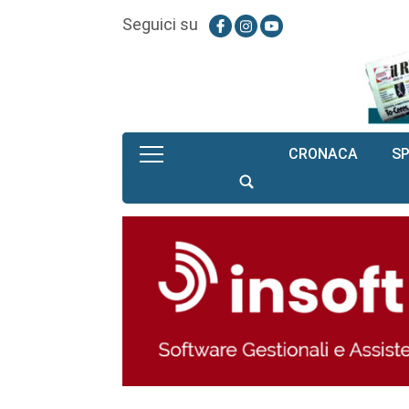
Seguici su
CRONACA
S