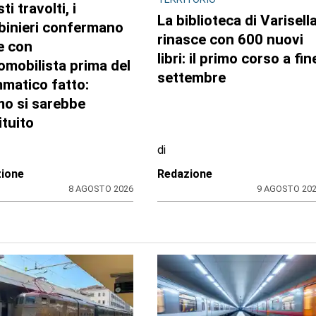
sti travolti, i
La biblioteca di Varisell
binieri confermano
rinasce con 600 nuovi
te con
libri: il primo corso a fin
tomobilista prima del
settembre
matico fatto:
mo si sarebbe
ituito
di
ione
Redazione
8 AGOSTO 2026
9 AGOSTO 20