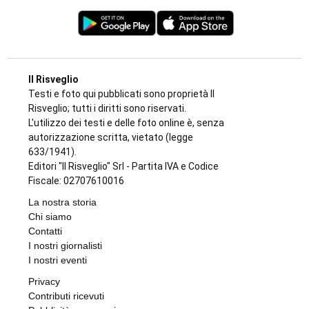
CRONACA NERA
Travolge un gruppo di ciclisti e fugge. Due
feriti gravi, fermato l’automobilista
di
Antonello Micali
8 AGOSTO 2026