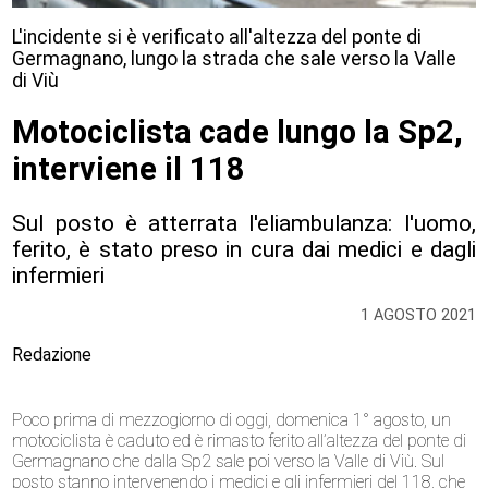
L'incidente si è verificato all'altezza del ponte di
Germagnano, lungo la strada che sale verso la Valle
di Viù
Motociclista cade lungo la Sp2,
interviene il 118
Sul posto è atterrata l'eliambulanza: l'uomo,
ferito, è stato preso in cura dai medici e dagli
infermieri
1 AGOSTO 2021
Redazione
Poco prima di mezzogiorno di oggi, domenica 1° agosto, un
motociclista è caduto ed è rimasto ferito all’altezza del ponte di
Germagnano che dalla Sp2 sale poi verso la Valle di Viù. Sul
posto stanno intervenendo i medici e gli infermieri del 118, che