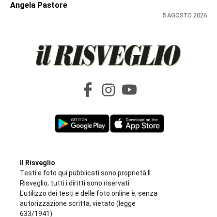
DOPPIO INTERVENTO IN POCHE ORE
Drammi sventati a Cuorgnè e Ciriè: la
tempestività dei Carabinieri salva un
17enne e un anziano
di
Antonello Micali
6 AGOSTO 2026