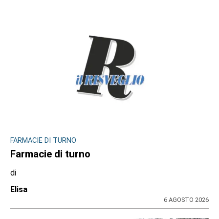
6 AGOSTO 2026
ULTIME NOTIZIE
INCHIESTA E SEGNALAZIONI DAL TERRITORIO
Sulle impalcature senza casco e sotto
l’afa: a Ciriè la sicurezza finisce nel mirino