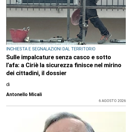
DRAMMA NEL POMERIGGIO SULLA A55
Tragedia in tangenziale all’altezza di
Borgaro: scontro tra auto e scooter, muore
un 74enne
di
Redazione
6 AGOSTO 2026