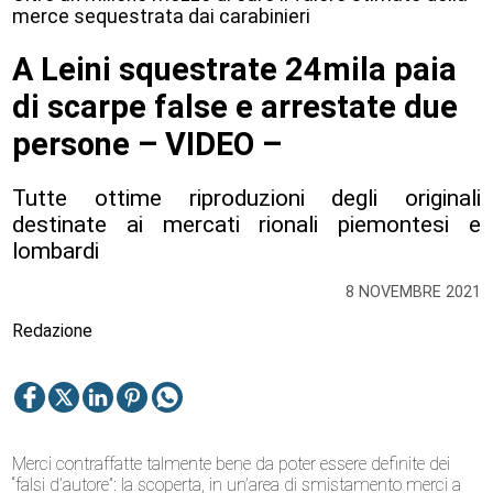
merce sequestrata dai carabinieri
A Leini squestrate 24mila paia
di scarpe false e arrestate due
persone – VIDEO –
Tutte ottime riproduzioni degli originali
destinate ai mercati rionali piemontesi e
lombardi
8 NOVEMBRE 2021
Redazione
Merci contraffatte talmente bene da poter essere definite dei
“falsi d’autore”: la scoperta, in un’area di smistamento merci a