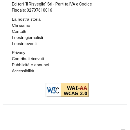
FARMACIE DI TURNO
Farmacie di turno
di
Elisa
6 AGOSTO 2026