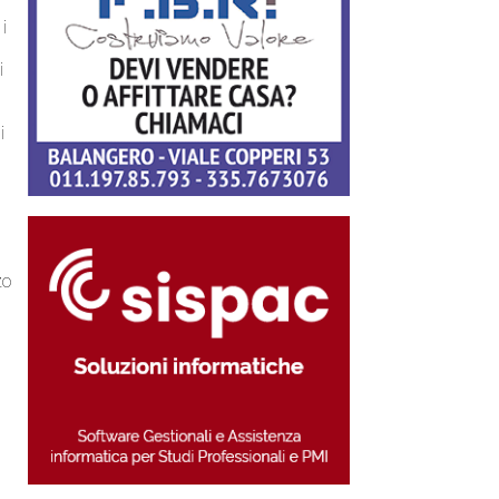
i
i
i
i
zo