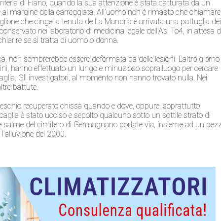
feria di Fiano, quando la sua attenzione è stata catturata da un
al margine della carreggiata. All’uomo non è rimasto che chiamare 
aglione che cinge la tenuta de La Mandria è arrivata una pattuglia de
 conservato nei laboratorio di medicina legale dell’Asl To4, in attesa d
hiarire se si tratta di uomo o donna.
, non sembrerebbe essere deformata da delle lesioni. L’altro giorno 
lini, hanno effettuato un lungo e minuzioso sopralluogo per cercare
scaglia. Gli investigatori, al momento non hanno trovato nulla. Nei
tre battute.
l teschio recuperato chissà quando e dove, oppure, soprattutto
oscaglia è stato ucciso e sepolto qualcuno sotto un sottile strato di
le salme del cimitero di Germagnano portate via, insieme ad un pez
l’alluvione del 2000.