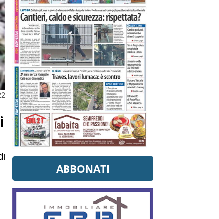
22
i
di
ABBONATI