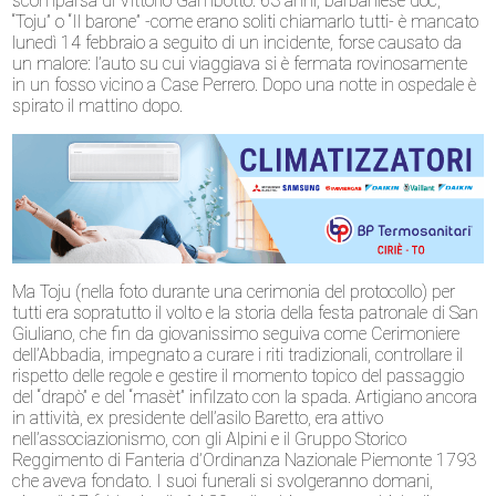
scomparsa di Vittorio Gambotto. 63 anni, barbaniese doc,
“Toju” o “Il barone” -come erano soliti chiamarlo tutti- è mancato
lunedì 14 febbraio a seguito di un incidente, forse causato da
un malore: l’auto su cui viaggiava si è fermata rovinosamente
in un fosso vicino a Case Perrero. Dopo una notte in ospedale è
spirato il mattino dopo.
Ma Toju (nella foto durante una cerimonia del protocollo) per
tutti era sopratutto il volto e la storia della festa patronale di San
Giuliano, che fin da giovanissimo seguiva come Cerimoniere
dell’Abbadia, impegnato a curare i riti tradizionali, controllare il
rispetto delle regole e gestire il momento topico del passaggio
del “drapò” e del “masèt” infilzato con la spada. Artigiano ancora
in attività, ex presidente dell’asilo Baretto, era attivo
nell’associazionismo, con gli Alpini e il Gruppo Storico
Reggimento di Fanteria d’Ordinanza Nazionale Piemonte 1793
che aveva fondato. I suoi funerali si svolgeranno domani,