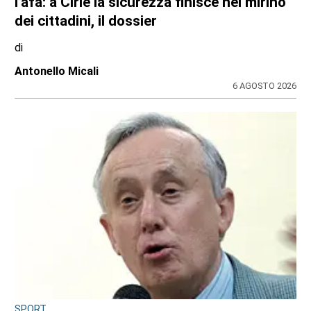
l’afa: a Ciriè la sicurezza finisce nel mirino
dei cittadini, il dossier
di
Antonello Micali
6 AGOSTO 2026
SPORT