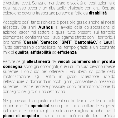
e verdura, ecc.). Senza dimenticare le società di costruzioni alle
quali spesso occorre un ribaltabile trilaterale con gru. Oppure
coloro che devono trasportare persone affette da
disabilità
.
Accogliere così tante richieste è possibile grazie anche ai nostri
allestitori. Da anni
Authos
si avvale della collaborazione di
aziende leader nel settore e quasi tutte presenti sul territorio
piemontese, confermando il suo legame stretto con il territorio. I
loro nomi? “
Casale
“, “
Saracco
“, “
GMT
“, “
Cantoni&C.
” e “
Lauri
“.
Tutte partnership consolidate nel tempo grazie a un costante
mix di
qualità
,
affidabilità
ed
efficienza
.
Perché se gli
allestimenti
dei
veicoli commerciali
in
pronta
consegna
sono già omologati, quelli su misura devono invece
superare il collaudo per ottenere il via libera da parte della
motorizzazione. Qui entra in gioco l’allestitore, rapido
nell’esaudire la domanda in pochi giorni, consentire al mezzo di
superare il test e rendere possibile, dopo l’immatricolazione, la
consegna nel giro di una settimana.
Nel processo di acquisto anche il nostro team riveste un ruolo
importante. Gli
specialist
sono pronti ad ascoltare le esigenze
del cliente e consigliargli la soluzione migliore (anche per il
piano di acquisto
), per la quale può intanto farsi un’idea