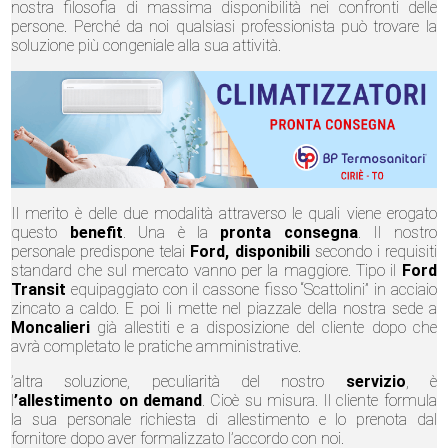
nostra filosofia di massima disponibilità nei confronti delle
persone. Perché da noi qualsiasi professionista può trovare la
soluzione più congeniale alla sua attività.
Il merito è delle due modalità attraverso le quali viene erogato
questo
benefit
. Una è la
pronta consegna
. Il nostro
personale predispone telai
Ford, disponibili
secondo i requisiti
standard che sul mercato vanno per la maggiore. Tipo il
Ford
Transit
equipaggiato con il cassone fisso “Scattolini” in acciaio
zincato a caldo. E poi li mette nel piazzale della nostra sede a
Moncalieri
già allestiti e a disposizione del cliente dopo che
avrà completato le pratiche amministrative.
’altra soluzione, peculiarità del nostro
servizio
, è
l
’allestimento on demand
. Cioè su misura. Il cliente formula
la sua personale richiesta di allestimento e lo prenota dal
fornitore dopo aver formalizzato l’accordo con noi.