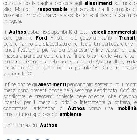
consultando la pagina dedicata agli
allestimenti
sul nostro
sito. Mentre il
responsabile
del servizio ha il compito di
visionare il mezzo una volta allestito per verificare che sia tutto
in regola.
In
Authos
abbiamo disponibilità di tutti i
veicoli commerciali
della gamma
Ford
. Finora i più gettonati sono i
Transit
,
perché hanno più sfaccettature nel telaio. Un particolare che li
rende flessibili a più varietà di allestimenti e capaci di una
massa a pieno carico che arriva fino a 5 tonnellate. Anche se i
più venduti sono quelli che non superano le 3,5 tonnellate, limite
massimo per la guida con la patente “B”. Gli altri, invece,
vogliono la “C”.
Infine, anche gli
allestimenti
pensano alla sostenibilità. I nostri
mezzi sono presenti anche nella versione elettrificata. Così da
soddisfare le crescenti richieste delle aziende, che ricevono
incentivi per i mezzi a ibridi o interamente a batteria, e
confermare l’attenzione di
Authos
verso una
mobilità
innanzitutto rispettosa dell’
ambiente
.
Per informazioni:
Authos