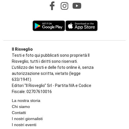
CRONACA
Chiusura vicina per la farmacia di
Rivarossa
di
Alessandra Degl'Innocenti