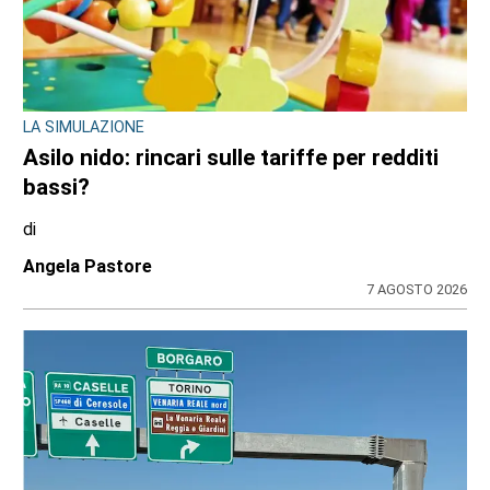
BORGARO TORINESE
Casa della Salute in ritardo sul Pnrr: stop ai
lavori per l’amianto, ditta messa in mora
dal Comune
di
Stefano Tubia
7 AGOSTO 2026