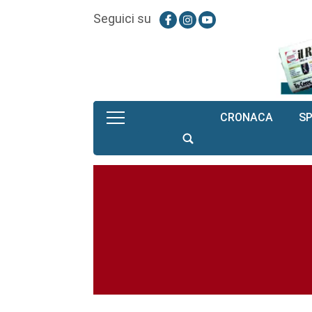
Seguici su
CRONACA
S