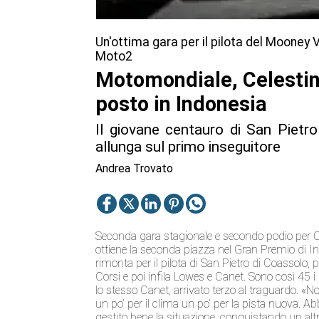
Un'ottima gara per il pilota del Mooney
Moto2
Motomondiale, Celestino
posto in Indonesia
Il giovane centauro di San Pietro
allunga sul primo inseguitore
Andrea Trovato
Seconda gara stagionale e secondo podio per C
ottiene la seconda piazza nel Gran Premio di In
rimonta per il pilota di San Pietro di Coassolo, 
Corsi e poi infila Lowes e Canet. Sono così 45 i
lo stesso Canet, arrivato terzo al traguardo. «N
un po’ per il clima un po’ per la pista nuova
gestito bene la situazione, conquistando un alt