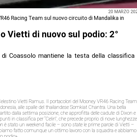
20 MARZO 20
 VR46 Racing Team sul nuovo circuito di Mandalika in
 Vietti di nuovo sul podio: 2°
 di Coassolo mantiene la testa della classifica
elestino Vietti Ramus. Il portacolori del Mooney VR46 Racing Tea
donesia, alle spalle del thailandese Somkiat Chantra. Una bella
partito dalla settima posizione, che approfitta delle cadute di Dixon e
 punti in classifica per “Celin”, che precede proprio di nove lunghezz
on è stato un weekend facile – sono state le prime parole di Vietti –
. Abbiamo fatto comunque un ottimo lavoro con la squadra e abbiamo
ro podio».