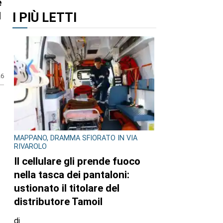
I PIÙ LETTI
e
l
26
MAPPANO, DRAMMA SFIORATO IN VIA
RIVAROLO
Il cellulare gli prende fuoco
nella tasca dei pantaloni:
ustionato il titolare del
distributore Tamoil
di