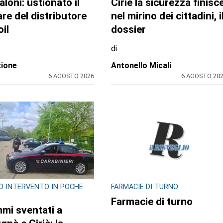
llulare gli prende
Sulle impalcature senza
o nella tasca dei
casco e sotto l’afa: a
aloni: ustionato il
Ciriè la sicurezza finisc
are del distributore
nel mirino dei cittadini, i
il
dossier
di
ione
Antonello Micali
6 AGOSTO 2026
6 AGOSTO 20
O INTERVENTO IN POCHE
FARMACIE DI TURNO