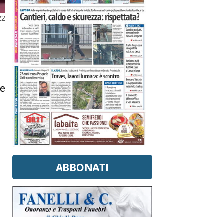
22
 e
m
ABBONATI
e