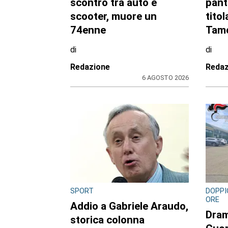
Tragedia in tangenziale
Il ce
all’altezza di Borgaro:
fuoc
scontro tra auto e
pant
scooter, muore un
titol
74enne
Tamo
di
di
Redazione
Redaz
6 AGOSTO 2026
SPORT
DOPPI