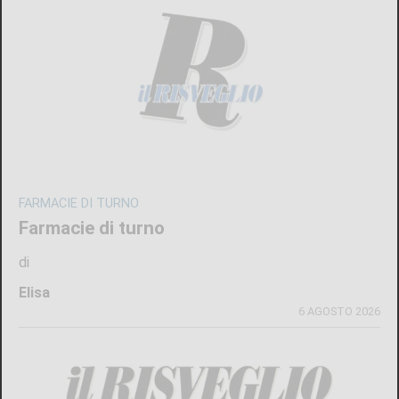
FARMACIE DI TURNO
Farmacie di turno
di
Elisa
6 AGOSTO 2026