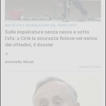
INCHIESTA E SEGNALAZIONI DAL TERRITORIO
Sulle impalcature senza casco e sotto
l’afa: a Ciriè la sicurezza finisce nel mirino
dei cittadini, il dossier
di
Antonello Micali
6 AGOSTO 2026