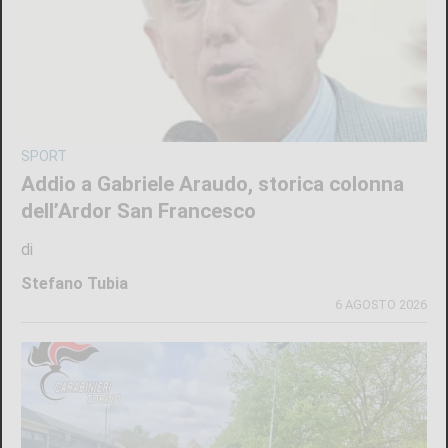
SPORT
Addio a Gabriele Araudo, storica colonna
dell’Ardor San Francesco
di
Stefano Tubia
6 AGOSTO 2026