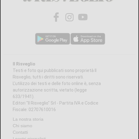
Il Risveglio
Testi e foto qui pubblicati sono proprietà Il
Risveglio; tutti i diritti sono riservati.
L'utilizzo dei testi e delle foto online è, senza
autorizzazione scritta, vietato (legge
633/1941).
Editori "Il Risveglio" Srl - Partita IVA e Codice
Fiscale: 02707610016
La nostra storia
Chi siamo
Contatti
I nostri giornalisti