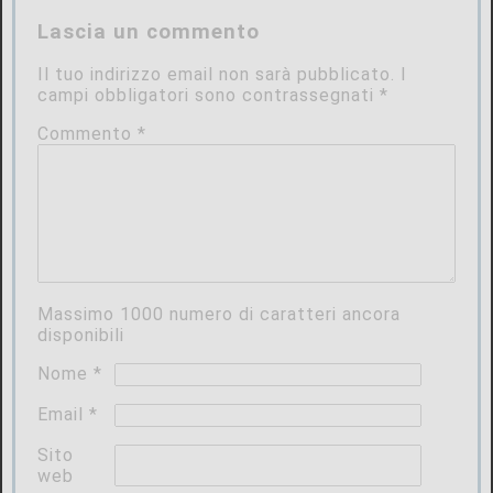
Lascia un commento
Il tuo indirizzo email non sarà pubblicato.
I
campi obbligatori sono contrassegnati
*
Commento
*
Massimo
1000
numero di caratteri ancora
disponibili
Nome
*
Email
*
Sito
web