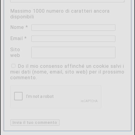
Massimo
1000
numero di caratteri ancora
disponibili
Nome
*
Email
*
Sito
web
Do il mio consenso affinché un cookie salvi i
miei dati (nome, email, sito web) per il prossimo
commento.