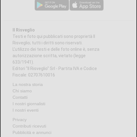
Il Risveglio
Testi e foto qui pubblicati sono proprietà Il
Risveglio; tutti i diritti sono riservati.
L'utilizzo dei testi e delle foto online è, senza
autorizzazione scritta, vietato (legge
633/1941).
Editori "Il Risveglio" Srl - Partita IVA e Codice
Fiscale: 02707610016
La nostra storia
Chi siamo
Contatti
I nostri giornalisti
I nostri eventi
Privacy
Contributi ricevuti
Pubblicità e annunci