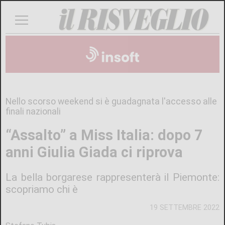
Nello scorso weekend si è guadagnata l'accesso alle
finali nazionali
“Assalto” a Miss Italia: dopo 7
anni Giulia Giada ci riprova
La bella borgarese rappresenterà il Piemonte:
scopriamo chi è
19 SETTEMBRE 2022