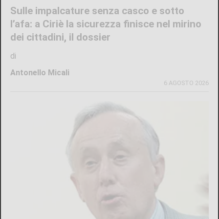
Sulle impalcature senza casco e sotto
l’afa: a Ciriè la sicurezza finisce nel mirino
dei cittadini, il dossier
di
Antonello Micali
6 AGOSTO 2026