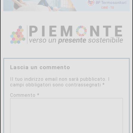
Lascia un commento
Il tuo indirizzo email non sarà pubblicato.
I
campi obbligatori sono contrassegnati
*
Commento
*