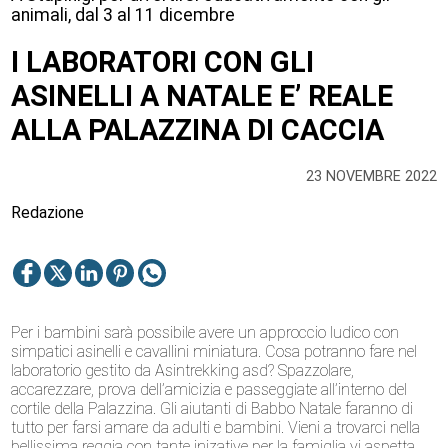
animali, dal 3 al 11 dicembre
I LABORATORI CON GLI
ASINELLI A NATALE E’ REALE
ALLA PALAZZINA DI CACCIA
23 NOVEMBRE 2022
Redazione
Per i bambini sarà possibile avere un approccio ludico con
simpatici asinelli e cavallini miniatura. Cosa potranno fare nel
laboratorio gestito da Asintrekking asd? Spazzolare,
accarezzare, prova dell’amicizia e passeggiate all’interno del
cortile della Palazzina. Gli aiutanti di Babbo Natale faranno di
tutto per farsi amare da adulti e bambini. Vieni a trovarci nella
bellissima reggia con tante inizative per la famiglia vi aspetta.