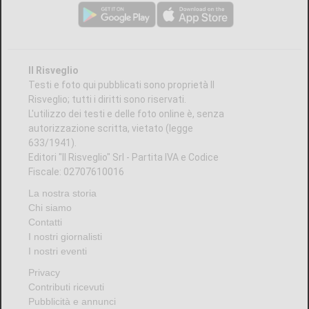
Il Risveglio
Testi e foto qui pubblicati sono proprietà Il
Risveglio; tutti i diritti sono riservati.
L'utilizzo dei testi e delle foto online è, senza
autorizzazione scritta, vietato (legge
633/1941).
Editori "Il Risveglio" Srl - Partita IVA e Codice
Fiscale: 02707610016
La nostra storia
Chi siamo
Contatti
I nostri giornalisti
I nostri eventi
Privacy
Contributi ricevuti
Pubblicità e annunci