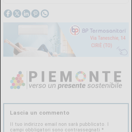
Lascia un commento
Il tuo indirizzo email non sarà pubblicato.
I
campi obbligatori sono contrassegnati
*