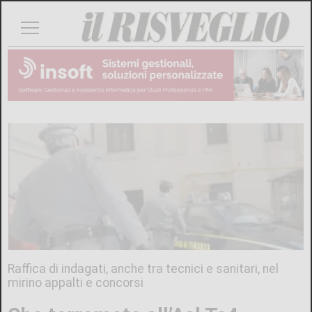
Raffica di indagati, anche tra tecnici e sanitari, nel
mirino appalti e concorsi