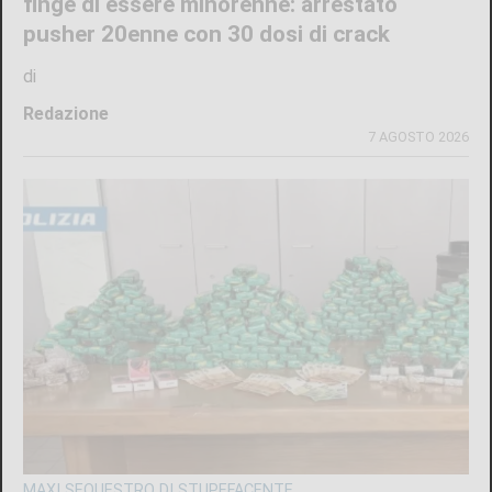
finge di essere minorenne: arrestato
pusher 20enne con 30 dosi di crack
di
Redazione
7 AGOSTO 2026
MAXI SEQUESTRO DI STUPEFACENTE