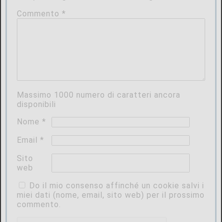
Commento
*
Massimo
1000
numero di caratteri ancora
disponibili
Nome
*
Email
*
Sito
web
Do il mio consenso affinché un cookie salvi i
miei dati (nome, email, sito web) per il prossimo
commento.