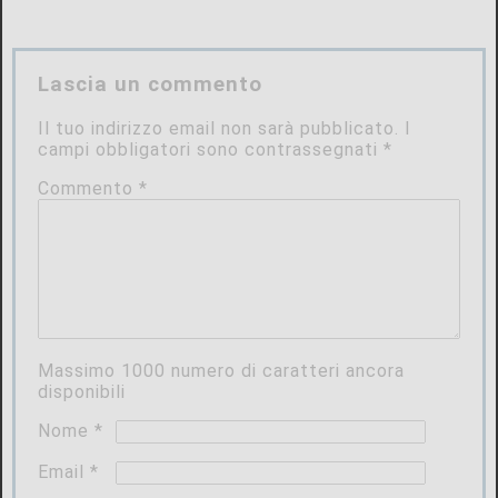
Lascia un commento
Il tuo indirizzo email non sarà pubblicato.
I
campi obbligatori sono contrassegnati
*
Commento
*
Massimo
1000
numero di caratteri ancora
disponibili
Nome
*
Email
*