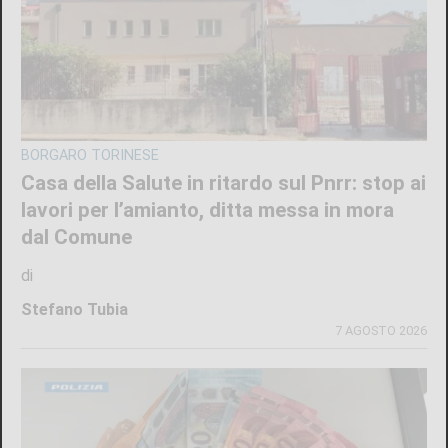
BORGARO TORINESE
Casa della Salute in ritardo sul Pnrr: stop ai
lavori per l’amianto, ditta messa in mora
dal Comune
di
Stefano Tubia
7 AGOSTO 2026