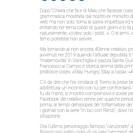
Dopo “Chiara che fa e di Maio che facesse cose
grammatica mostrata dal nostro ex ministro degli
web ma non solo, torna la satira impietosa ed i
entrando nel tema caldo di questi giorni e l
naturalmente, «Volevi solo i soldi…». O le armi, d
temo potrebbe non servire…
Ma tornando al non ancora 40enne creativo, pri
avvenuti nel 2019 quando l’attuale deputata 5 Ste
“malamovida” in Vanchiglia e piazza Santa Giuli
Francesco al Campo e storica anima della prim
proibisce cose»; «Stay Hungry, Stay a casa»; «
C’è da dire che l’ex sindaca di Torino la prese b
addirittura un incontro con lui per confrontarsi 
fu da meno, si mostrò comprensivo e scese pe
Facebook del creativo venne per qualche period
prima, ai tempi dell’epopea del “rottamatore del
i giornali con la serie “In bici con Renzi”, dove l
situazione.
Ora l’ultimo personaggio famoso “canzonato” da
finisce così sotto i colpi di un vero “cecchino” 