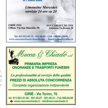
l
a
n
na
no
e