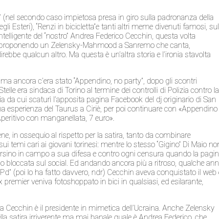
” (nel secondo caso impietosa presa in giro sulla padronanza della
 Esteri), “Renzi in bicicletta”e tanti altri meme divenuti famosi, su
ntelligente del “nostro” Andrea Federico Cecchin, questa volta
o fa proponendo un Zelensky-Mahmood a Sanremo che canta,
irebbe qualcun altro. Ma questa è un’altra storia e l’ironia stavolta
ma ancora c’era stato “Appendino, no party”, dopo gli scontri
lle era sindaca di Torino al termine dei controlli di Polizia contro l
a da cui scaturì l’apposita pagina Facebook del dj originario di San
a esperienza del Taurus a Ciriè, per poi continuare con «Appendino
Aperitivo con manganellata, 7 euro».
ene, in ossequio al rispetto per la satira, tanto da combinare
sui temi cari ai giovani torinesi: mentre lo stesso “Gigino” Di Maio no
rsino in campo a sua difesa e contro ogni censura quando la pagi
o bloccata sul social. Ed andando ancora più a ritroso, qualche an
 Pd” (poi lo ha fatto davvero, ndr) Cecchin aveva conquistato il web 
’ex premier veniva fotoshoppato in bici in qualsiasi, ed esilarante,
 Cecchin è il presidente in mimetica dell’Ucraina. Anche Zelensky
della satira irriverente ma mai banale quale è Andrea Federico, che