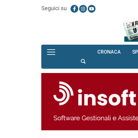
Seguici su
CRONACA
S