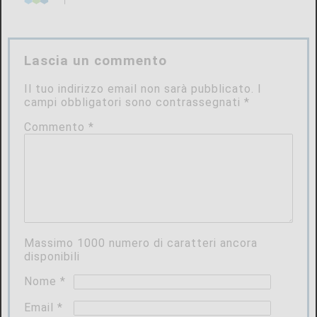
Lascia un commento
Il tuo indirizzo email non sarà pubblicato.
I
campi obbligatori sono contrassegnati
*
Commento
*
Massimo
1000
numero di caratteri ancora
disponibili
Nome
*
Email
*