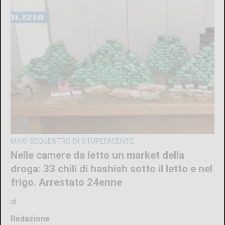
MAXI SEQUESTRO DI STUPEFACENTE
Nelle camere da letto un market della
droga: 33 chili di hashish sotto il letto e nel
frigo. Arrestato 24enne
di
Redazione