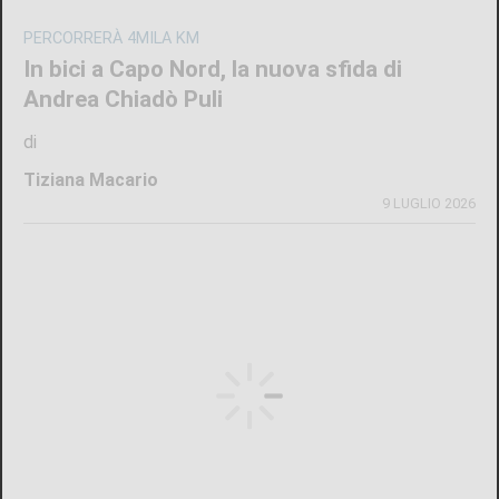
PERCORRERÀ 4MILA KM
In bici a Capo Nord, la nuova sfida di
Andrea Chiadò Puli
di
Tiziana Macario
9 LUGLIO 2026