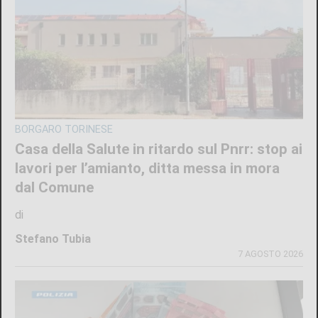
BORGARO TORINESE
Casa della Salute in ritardo sul Pnrr: stop ai
lavori per l’amianto, ditta messa in mora
dal Comune
di
Stefano Tubia
7 AGOSTO 2026