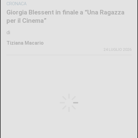
CRONACA
Giorgia Blessent in finale a “Una Ragazza
per il Cinema”
di
Tiziana Macario
24 LUGLIO 2026