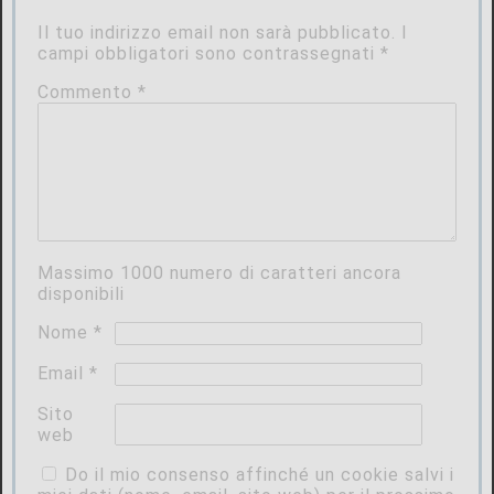
Il tuo indirizzo email non sarà pubblicato.
I
campi obbligatori sono contrassegnati
*
Commento
*
Massimo
1000
numero di caratteri ancora
disponibili
Nome
*
Email
*
Sito
web
Do il mio consenso affinché un cookie salvi i