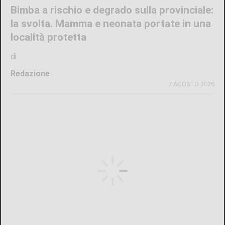
Bimba a rischio e degrado sulla provinciale:
la svolta. Mamma e neonata portate in una
località protetta
di
Redazione
7 AGOSTO 2026