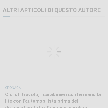
ALTRI ARTICOLI DI QUESTO AUTORE
CRONACA
Ciclisti travolti, i carabinieri confermano la
lite con l’automobilista prima del
drammatico fatto: l’uomo si sarebbe