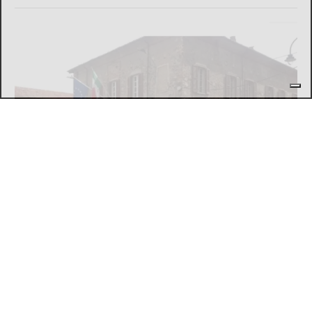
L'EPISODIO LO SCORSO FEBBRAIO
Violenta rissa al Bar Buffet della stazione
di Ivrea: il Questore di Torino emette 7
misure di prevenzione
di