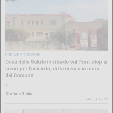
BORGARO TORINESE
Casa della Salute in ritardo sul Pnrr: stop ai
lavori per l’amianto, ditta messa in mora
dal Comune
di
Stefano Tubia
7 AGOSTO 2026