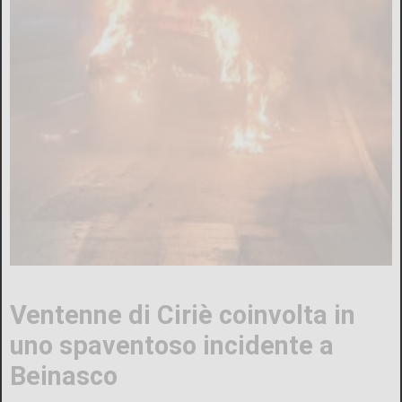
Ventenne di Ciriè coinvolta in
uno spaventoso incidente a
Beinasco