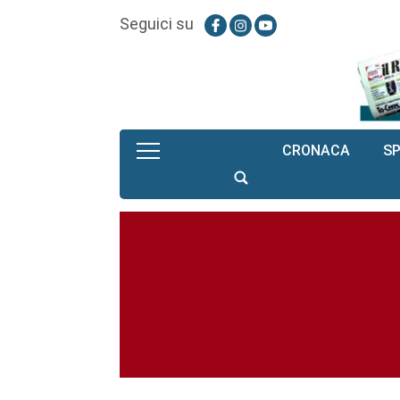
Seguici su
CRONACA
S