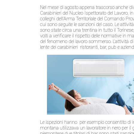
Nel mese di agosto appena trascorso anche diver
Carabinieri del Nucleo Ispettorato del Lavoro, in 
colleghi dell’Arma Territoriale del Comando Provi
cui sono seguite le sanzioni del caso. Le attivi
sono state circa una trentina in tutto il Torines
volti a verificare il rispetto delle normative in 
del fenomeno del lavoro sommerso. L’attività di co
lente dei carabinieri ristoranti, bar, pub e aziend
Le ispezioni hanno per esempio consentito di in
montana utilizzava un lavoratore in nero per i
piemontese due titolari di bar sono stati sanzion