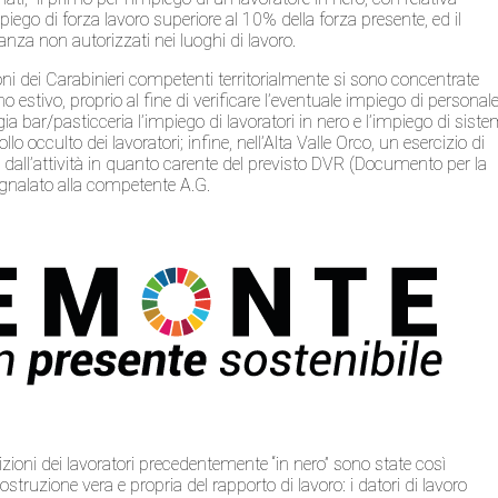
mpiego di forza lavoro superiore al 10% della forza presente, ed il
anza non autorizzati nei luoghi di lavoro.
zioni dei Carabinieri competenti territorialmente si sono concentrate
o estivo, proprio al fine di verificare l’eventuale impiego di personal
ogia bar/pasticceria l’impiego di lavoratori in nero e l’impiego di siste
lo occulto dei lavoratori; infine, nell’Alta Valle Orco, un esercizio di
all’attività in quanto carente del previsto DVR (Documento per la
gnalato alla competente A.G.
izioni dei lavoratori precedentemente “in nero” sono state così
struzione vera e propria del rapporto di lavoro: i datori di lavoro