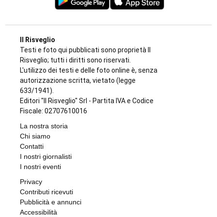
SPORT
Addio a Gabriele Araudo, storica colonna
dell’Ardor San Francesco
di
Stefano Tubia
6 AGOSTO 2026