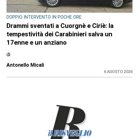
MAPPANO, DRAMMA SFIORATO IN VIA RIVAROLO
Il cellulare gli prende fuoco nella tasca dei
pantaloni: ustionato il titolare del
distributore Tamoil
di
Redazione
6 AGOSTO 2026