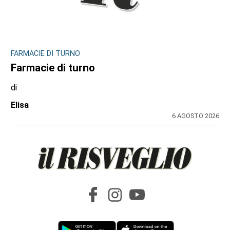
INCHIESTA E SEGNALAZIONI DAL TERRITORIO
Sulle impalcature senza casco e sotto
l’afa: a Ciriè la sicurezza finisce nel mirino
dei cittadini, il dossier
di
Antonello Micali
6 AGOSTO 2026