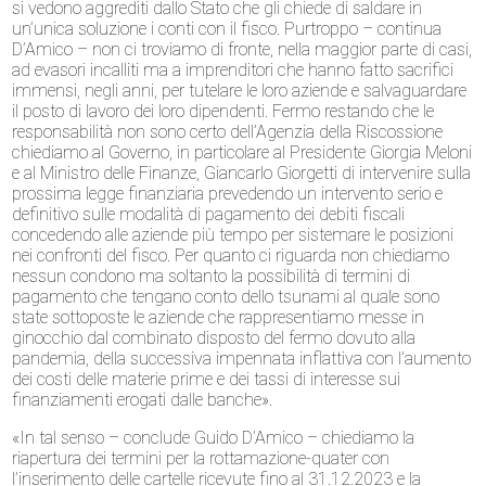
si vedono aggrediti dallo Stato che gli chiede di saldare in
un’unica soluzione i conti con il fisco. Purtroppo – continua
D’Amico – non ci troviamo di fronte, nella maggior parte di casi,
ad evasori incalliti ma a imprenditori che hanno fatto sacrifici
immensi, negli anni, per tutelare le loro aziende e salvaguardare
il posto di lavoro dei loro dipendenti. Fermo restando che le
responsabilità non sono certo dell’Agenzia della Riscossione
chiediamo al Governo, in particolare al Presidente Giorgia Meloni
e al Ministro delle Finanze, Giancarlo Giorgetti di intervenire sulla
prossima legge finanziaria prevedendo un intervento serio e
definitivo sulle modalità di pagamento dei debiti fiscali
concedendo alle aziende più tempo per sistemare le posizioni
nei confronti del fisco. Per quanto ci riguarda non chiediamo
nessun condono ma soltanto la possibilità di termini di
pagamento che tengano conto dello tsunami al quale sono
state sottoposte le aziende che rappresentiamo messe in
ginocchio dal combinato disposto del fermo dovuto alla
pandemia, della successiva impennata inflattiva con l’aumento
dei costi delle materie prime e dei tassi di interesse sui
finanziamenti erogati dalle banche».
«In tal senso – conclude Guido D’Amico – chiediamo la
riapertura dei termini per la rottamazione-quater con
l’inserimento delle cartelle ricevute fino al 31.12.2023 e la