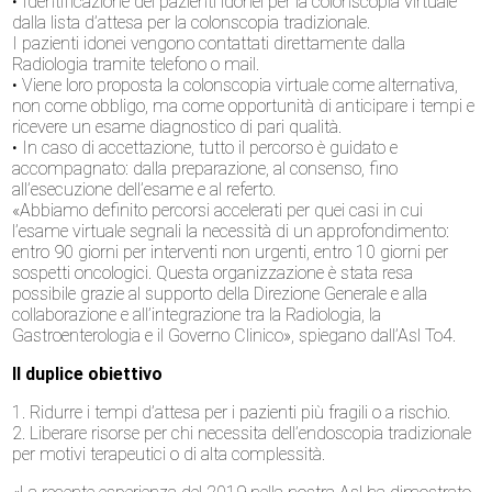
• Identificazione dei pazienti idonei per la colonscopia virtuale
dalla lista d’attesa per la colonscopia tradizionale.
I pazienti idonei vengono contattati direttamente dalla
Radiologia tramite telefono o mail.
• Viene loro proposta la colonscopia virtuale come alternativa,
non come obbligo, ma come opportunità di anticipare i tempi e
ricevere un esame diagnostico di pari qualità.
• In caso di accettazione, tutto il percorso è guidato e
accompagnato: dalla preparazione, al consenso, fino
all’esecuzione dell’esame e al referto.
«Abbiamo definito percorsi accelerati per quei casi in cui
l’esame virtuale segnali la necessità di un approfondimento:
entro 90 giorni per interventi non urgenti, entro 10 giorni per
sospetti oncologici. Questa organizzazione è stata resa
possibile grazie al supporto della Direzione Generale e alla
collaborazione e all’integrazione tra la Radiologia, la
Gastroenterologia e il Governo Clinico», spiegano dall’Asl To4.
Il duplice obiettivo
1. Ridurre i tempi d’attesa per i pazienti più fragili o a rischio.
2. Liberare risorse per chi necessita dell’endoscopia tradizionale
per motivi terapeutici o di alta complessità.