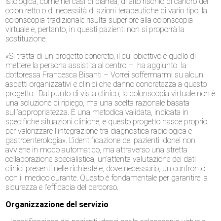
istologica, come nei casi di diarrea, di alto rischio di cancro del
colon retto o di necessità di azioni terapeutiche di vario tipo, la
colonscopia tradizionale risulta superiore alla colonscopia
virtuale e, pertanto, in questi pazienti non si proporrà la
sostituzione.
«Si tratta di un progetto concreto, il cui obiettivo è quello di
mettere la persona assistita al centro – ha aggiunto la
dottoressa Francesca Bisanti – Vorrei soffermarmi su alcuni
aspetti organizzativi e clinici che danno concretezza a questo
progetto. Dal punto di vista clinico, la colonscopia virtuale non è
una soluzione di ripiego, ma una scelta razionale basata
sull’appropriatezza. È una metodica validata, indicata in
specifiche situazioni cliniche, e questo progetto nasce proprio
per valorizzare l’integrazione tra diagnostica radiologica e
gastroenterologia». L’identificazione dei pazienti idonei non
avviene in modo automatico, ma attraverso una stretta
collaborazione specialistica, un’attenta valutazione dei dati
clinici presenti nelle richieste e, dove necessario, un confronto
con il medico curante. Questo è fondamentale per garantire la
sicurezza e l’efficacia del percorso.
Organizzazione del servizio