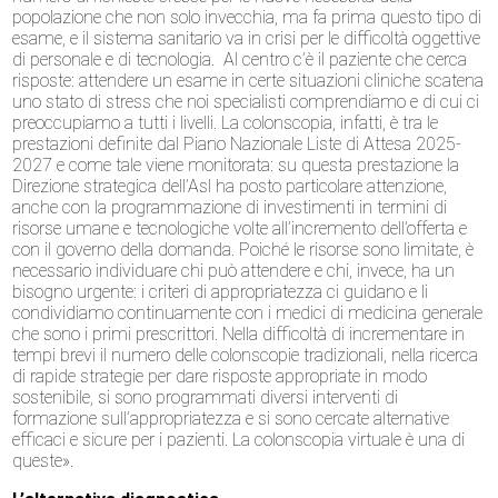
popolazione che non solo invecchia, ma fa prima questo tipo di
esame, e il sistema sanitario va in crisi per le difficoltà oggettive
di personale e di tecnologia. Al centro c’è il paziente che cerca
risposte: attendere un esame in certe situazioni cliniche scatena
uno stato di stress che noi specialisti comprendiamo e di cui ci
preoccupiamo a tutti i livelli. La colonscopia, infatti, è tra le
prestazioni definite dal Piano Nazionale Liste di Attesa 2025-
2027 e come tale viene monitorata: su questa prestazione la
Direzione strategica dell’Asl ha posto particolare attenzione,
anche con la programmazione di investimenti in termini di
risorse umane e tecnologiche volte all’incremento dell’offerta e
con il governo della domanda. Poiché le risorse sono limitate, è
necessario individuare chi può attendere e chi, invece, ha un
bisogno urgente: i criteri di appropriatezza ci guidano e li
condividiamo continuamente con i medici di medicina generale
che sono i primi prescrittori. Nella difficoltà di incrementare in
tempi brevi il numero delle colonscopie tradizionali, nella ricerca
di rapide strategie per dare risposte appropriate in modo
sostenibile, si sono programmati diversi interventi di
formazione sull’appropriatezza e si sono cercate alternative
efficaci e sicure per i pazienti. La colonscopia virtuale è una di
queste».