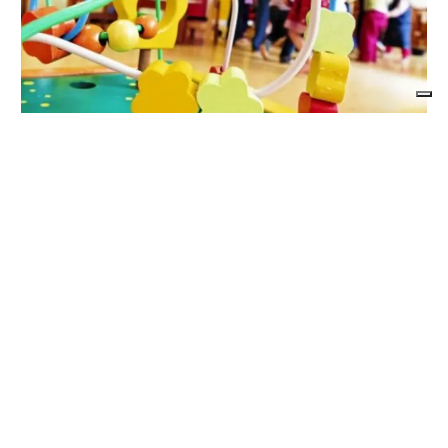
LA SIMULAZIONE
Asilo nido: rincari sulle tariffe per redditi
bassi?
di
Angela Pastore
7 AGOSTO 2026