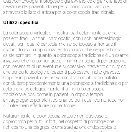
Gastroenterologia. Il progetto è già avviato, ed è già nella fase di
selezione dei pazienti idonei per la colonscopia virtuale
attraverso le liste di attesa per la colonscopia tradizionale.
Utilizzi specifici
La colonscopia virtuale si mostra particolarmente utile nei
pazienti fragili, anziani, cardiopatici, con rischi anestesiologici
elevati, per i quali è particolarmente pericoloso affrontare il
rischio di una complicanza endoscopica, che seppure bassa
esiste sempre, in quanto la colonscopia tradizionale è un esame
invasivo, che ha comunque un minimo rischio di perforazione,
con necessità di un eventuale successivo intervento chirurgico
che per certe tipologie di pazienti può essere molto gravoso.
Oppure in pazienti che per vari motivi non abbiano potuto
concludere precedentemente una colonscopia tradizionale o per
coloro che psicologicamente rifiutino la colonscopia
tradizionale, così come in pazienti in doppia terapia
antiaggregante per stent coronarico per i quali comunque non
si potrebbero effettuare polipectomie.
Naturalmente, la colonscopia virtuale non può essere
appropriata per tutti. Infatti, nel sospetto di patologie che
richiedano una diagnosi o una stadiazione endoscopica o