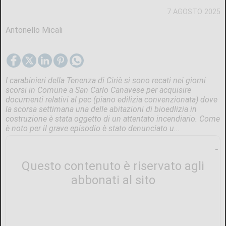
7 AGOSTO 2025
Antonello Micali
I carabinieri della Tenenza di Ciriè si sono recati nei giorni
scorsi in Comune a San Carlo Canavese per acquisire
documenti relativi al pec (piano edilizia convenzionata) dove
la scorsa settimana una delle abitazioni di bioedlizia in
costruzione è stata oggetto di un attentato incendiario. Come
è noto per il grave episodio è stato denunciato u...
Questo contenuto è riservato agli
abbonati al sito