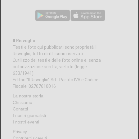
Il Risveglio
Testi e foto qui pubblicati sono proprietà Il
Risveglio; tutti i diritti sono riservati.
L'utilizzo dei testi e delle foto online è, senza
autorizzazione scritta, vietato (legge
633/1941).
Editori "Il Risveglio" Srl - Partita IVA e Codice
Fiscale: 02707610016
La nostra storia
Chi siamo
Contatti
I nostri giornalisti
I nostri eventi
Privacy
Contributi ricevuti