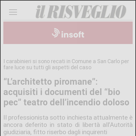
I carabinieri si sono recati in Comune a San Carlo per
fare luce su tutti gli aspetti del caso
“L’architetto piromane”:
acquisiti i documenti del “bio
pec” teatro dell’incendio doloso
Il professionista sotto inchiesta attualmente è
ancora deferito in stato di libertà all’Autorità
giudiziaria, fitto riserbo dagli inquirenti