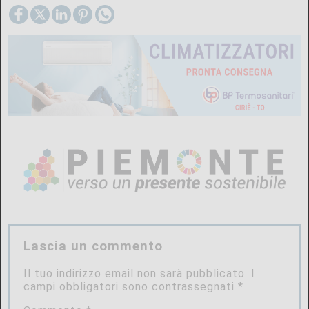
Lascia un commento
Il tuo indirizzo email non sarà pubblicato.
I
campi obbligatori sono contrassegnati
*