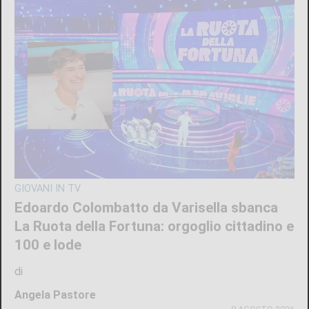
GIOVANI IN TV
Edoardo Colombatto da Varisella sbanca
La Ruota della Fortuna: orgoglio cittadino e
100 e lode
di
Angela Pastore