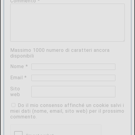
Commento
*
Massimo
1000
numero di caratteri ancora
disponibili
Nome
*
Email
*
Sito
web
Do il mio consenso affinché un cookie salvi i
miei dati (nome, email, sito web) per il prossimo
commento.