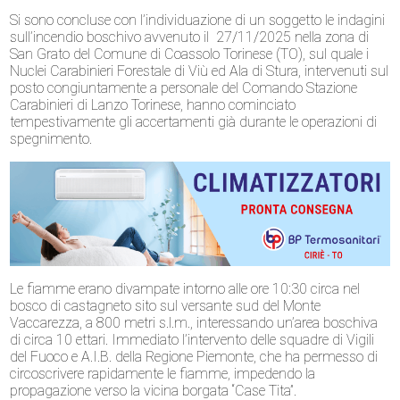
Si sono concluse con l’individuazione di un soggetto le indagini
sull’incendio boschivo avvenuto il 27/11/2025 nella zona di
San Grato del Comune di Coassolo Torinese (TO), sul quale i
Nuclei Carabinieri Forestale di Viù ed Ala di Stura, intervenuti sul
posto congiuntamente a personale del Comando Stazione
Carabinieri di Lanzo Torinese, hanno cominciato
tempestivamente gli accertamenti già durante le operazioni di
spegnimento.
Le fiamme erano divampate intorno alle ore 10:30 circa nel
bosco di castagneto sito sul versante sud del Monte
Vaccarezza, a 800 metri s.l.m., interessando un’area boschiva
di circa 10 ettari. Immediato l’intervento delle squadre di Vigili
del Fuoco e A.I.B. della Regione Piemonte, che ha permesso di
circoscrivere rapidamente le fiamme, impedendo la
propagazione verso la vicina borgata “Case Tita”.