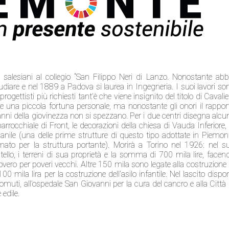
 salesiani al collegio “San Filippo Neri di Lanzo. Nonostante abb
diare e nel 1889 a Padova si laurea in Ingegneria. I suoi lavori so
ogettisti più richiesti tant’è che viene insignito del titolo di Cavalie
sce una piccola fortuna personale, ma nonostante gli onori il rappor
anni della giovinezza non si spezzano. Per i due centri disegna alcu
 parrocchiale di Front, le decorazioni della chiesa di Vauda Inferiore, 
panile (una delle prime strutture di questo tipo adottate in Piemon
mato per la struttura portante). Morirà a Torino nel 1926: nel s
llo, i terreni di sua proprietà e la somma di 700 mila lire, facen
vero per poveri vecchi. Altre 150 mila sono legate alla costruzione 
0 mila lira per la costruzione dell’asilo infantile. Nel lascito dispo
omuti, all’ospedale San Giovanni per la cura del cancro e alla Città 
edile.