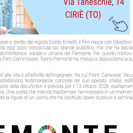
 diretto dal regista Eraldo Enrietti, il film nasce con l’obiettivo 
alità oggi poco conosciuta dal grande pubblico, ma che ha lascia
architettonica, sociale e umana del Piemonte. Per questo motivo 
 la Film Commission Torino Piemonte ha messo a disposizione la s
i alla vita e all’attività dell’ingegnere, tra cui Front Canavese, Vau
custodiscono testimonianze concrete del suo operato: chiese, edifi
ezione della docufiction è prevista per il 13 ottobre 2026, esattamen
is. Una scelta che intende trasformare l’anniversario in un momen
ività la figura di un uomo che ha costruito opere durature e semina