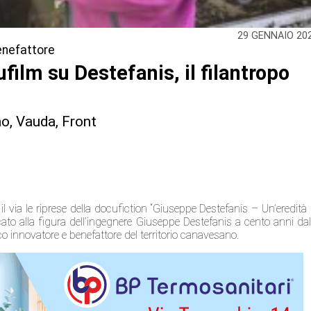
29 GENNAIO 20
benefattore
ufilm su Destefanis, il filantropo
ino, Vauda, Front
via le riprese della docufiction “Giuseppe Destefanis – Un’eredità 
ato alla figura dell’ingegnere Giuseppe Destefanis a cento anni dal
o innovatore e benefattore del territorio canavesano.