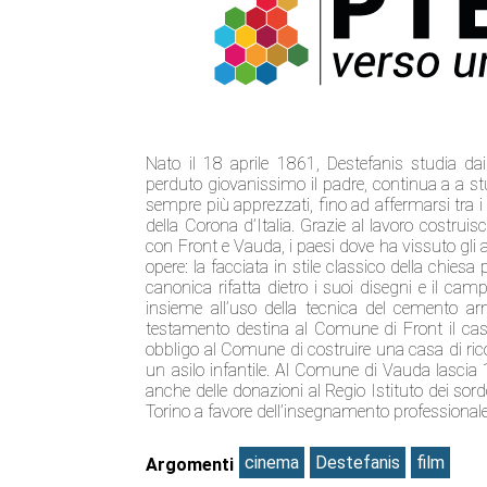
Nato il 18 aprile 1861, Destefanis studia dai
perduto giovanissimo il padre, continua a a stu
sempre più apprezzati, fino ad affermarsi tra i pr
della Corona d’Italia. Grazie al lavoro costrui
con Front e Vauda, i paesi dove ha vissuto gli 
opere: la facciata in stile classico della chiesa
canonica rifatta dietro i suoi disegni e il cam
insieme all’uso della tecnica del cemento ar
testamento destina al Comune di Front il caste
obbligo al Comune di costruire una casa di rico
un asilo infantile. Al Comune di Vauda lascia 10
anche delle donazioni al Regio Istituto dei sord
Torino a favore dell’insegnamento professionale 
cinema
Destefanis
film
Argomenti