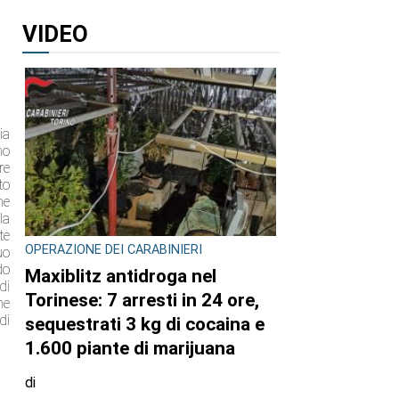
VIDEO
ia
no
re
to
ne
la
te
OPERAZIONE DEI CARABINIERI
uo
do
Maxiblitz antidroga nel
di
Torinese: 7 arresti in 24 ore,
ne
di
sequestrati 3 kg di cocaina e
1.600 piante di marijuana
di