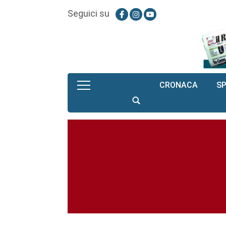
Seguici su
CRONACA
S