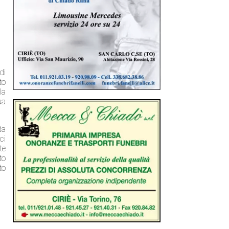
di
to
la
ua
da
ci
te
to
to