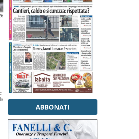
26
di
la
ABBONATI