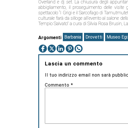
Overland e dj set. La chiusura degli appunta
abbigliamento, il proseguimento delle visite 
spettacolo “I Grigi e il Sarcofago di Tamutmute
culturale farà da silloge all’evento al salone del
Tempio Salvato” a cura di Silvia Rosa Brusin, L
Barbania
Drovetti
Museo Egi
Argomenti
Lascia un commento
Il tuo indirizzo email non sarà pubbli
Commento
*