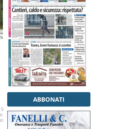
26
ABBONATI
 9
e,
io