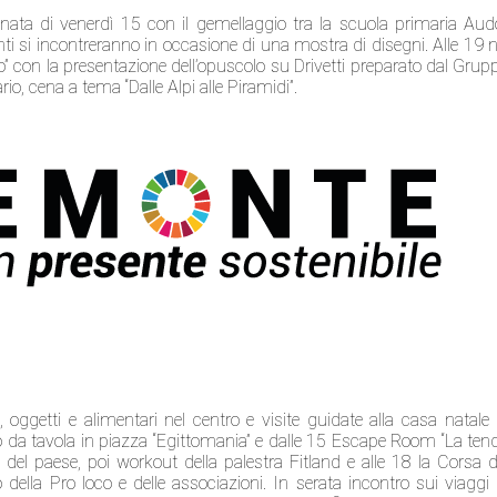
ata di venerdì 15 con il gemellaggio tra la scuola primaria Aud
enti si incontreranno in occasione di una mostra di disegni. Alle 19 n
vo” con la presentazione dell’opuscolo su Drivetti preparato dal Grup
io, cena a tema “Dalle Alpi alle Piramidi”.
 oggetti e alimentari nel centro e visite guidate alla casa natale 
oco da tavola in piazza “Egittomania” e dalle 15 Escape Room “La ten
ne del paese, poi workout della palestra Fitland e alle 18 la Corsa d
ella Pro loco e delle associazioni. In serata incontro sui viaggi 