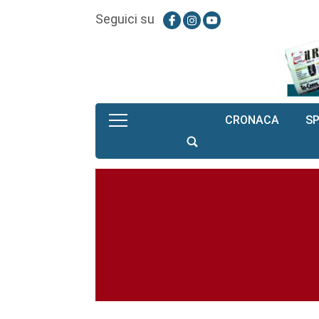
Seguici su
CRONACA
S