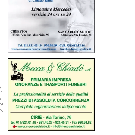
el
11
el
me
re