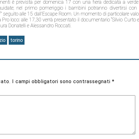
menti è prevista per domenica 17 con una fiera dedicata a verde
guidate; nel primo pomeriggio i bambini potranno divertirsi con 
f” seguito alle 15 dall’Escape Room. Un momento di particolare valo
la Pro loco: alle 17,30 verrà presentato il documentario “Silvio Curto e 
aura Donatelli e Alessandro Roccati.
zio
torino
cato.
I campi obbligatori sono contrassegnati
*