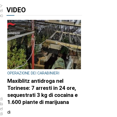
o-
VIDEO
el
po
OPERAZIONE DEI CARABINIERI
Maxiblitz antidroga nel
Torinese: 7 arresti in 24 ore,
sequestrati 3 kg di cocaina e
di
1.600 piante di marijuana
da
el
di
di