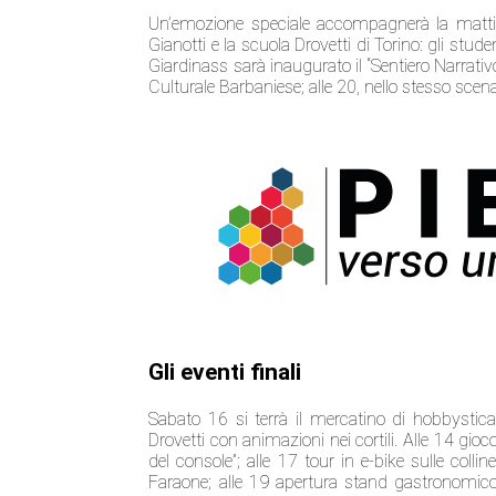
Un’emozione speciale accompagnerà la mattin
Gianotti e la scuola Drovetti di Torino: gli stud
Giardinass sarà inaugurato il “Sentiero Narrati
Culturale Barbaniese; alle 20, nello stesso scenar
Gli eventi finali
Sabato 16 si terrà il mercatino di hobbystica,
Drovetti con animazioni nei cortili. Alle 14 gi
del console”; alle 17 tour in e-bike sulle colli
Faraone; alle 19 apertura stand gastronomico d